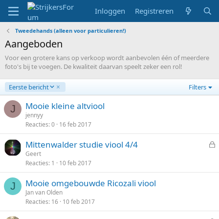
Inloggen
Registreren
Tweedehands (alleen voor particulieren!)
Aangeboden
Voor een grotere kans op verkoop wordt aanbevolen één of meerdere
foto's bij te voegen. De kwaliteit daarvan speelt zeker een rol!
A
Eerste bericht
Filters
f
l
Mooie kleine altviool
J
o
jennyy
p
Reacties
0
16 feb 2017
e
n
Mittenwalder studie viool 4/4
d
e
Geert
Reacties
1
10 feb 2017
s
l
Mooie omgebouwde Ricozali viool
o
J
Jan van Olden
t
Reacties
16
10 feb 2017
e
n