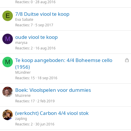
Reacties
0
28 aug 2016
7/8 Duitse viool te koop
E
Eva Sabate
Reacties
7
5 sep 2017
oude viool te koop
M
marysa
Reacties
2
16 aug 2016
Te koop aangeboden: 4/4 Boheemse cello
M
e
(1956)
s
MLindner
l
Reacties
15
18 sep 2016
o
Boek: Vioolspelen voor dummies
t
Muzirene
e
Reacties
17
2 feb 2019
n
(verkocht) Carbon 4/4 viool stok
zapling
Reacties
2
30 jun 2016