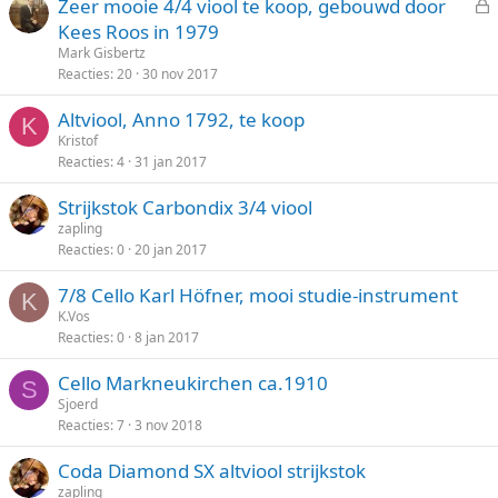
Zeer mooie 4/4 viool te koop, gebouwd door
e
Kees Roos in 1979
s
Mark Gisbertz
l
Reacties
20
30 nov 2017
o
Altviool, Anno 1792, te koop
t
K
Kristof
e
Reacties
4
31 jan 2017
n
Strijkstok Carbondix 3/4 viool
zapling
Reacties
0
20 jan 2017
7/8 Cello Karl Höfner, mooi studie-instrument
K
K.Vos
Reacties
0
8 jan 2017
Cello Markneukirchen ca.1910
S
Sjoerd
Reacties
7
3 nov 2018
Coda Diamond SX altviool strijkstok
zapling