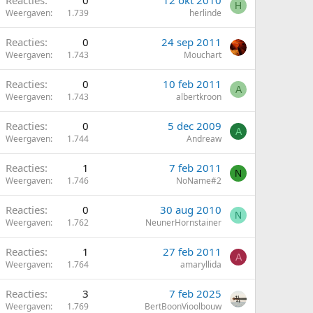
Reacties
0
12 okt 2010
H
Weergaven
1.739
herlinde
Reacties
0
24 sep 2011
Weergaven
1.743
Mouchart
Reacties
0
10 feb 2011
A
Weergaven
1.743
albertkroon
Reacties
0
5 dec 2009
A
Weergaven
1.744
Andreaw
Reacties
1
7 feb 2011
N
Weergaven
1.746
NoName#2
Reacties
0
30 aug 2010
N
Weergaven
1.762
NeunerHornstainer
Reacties
1
27 feb 2011
A
Weergaven
1.764
amaryllida
Reacties
3
7 feb 2025
Weergaven
1.769
BertBoonVioolbouw