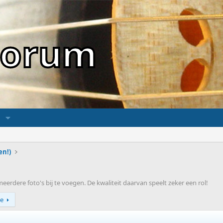
sForum
en!)
rdere foto's bij te voegen. De kwaliteit daarvan speelt zeker een rol!
e