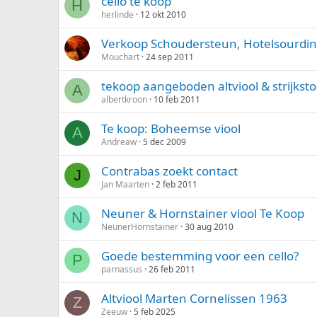
cello te koop
H
herlinde
12 okt 2010
Verkoop Schoudersteun, Hotelsourdine
Mouchart
24 sep 2011
tekoop aangeboden altviool & strijksto
A
albertkroon
10 feb 2011
Te koop: Boheemse viool
A
Andreaw
5 dec 2009
Contrabas zoekt contact
J
Jan Maarten
2 feb 2011
Neuner & Hornstainer viool Te Koop
N
NeunerHornstainer
30 aug 2010
Goede bestemming voor een cello?
P
parnassus
26 feb 2011
Altviool Marten Cornelissen 1963
Z
Zeeuw
5 feb 2025