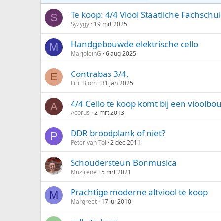
p
l
Te koop: 4/4 Viool Staatliche Fachsch
S
o
Syzygy
19 mrt 2025
p
e
Handgebouwde elektrische cello
M
n
MarjoleinG
6 aug 2025
d
Contrabas 3/4,
E
Eric Blom
31 jan 2025
4/4 Cello te koop komt bij een vioolb
A
Acorus
2 mrt 2013
DDR broodplank of niet?
P
Peter van Tol
2 dec 2011
Schoudersteun Bonmusica
Muzirene
5 mrt 2021
Prachtige moderne altviool te koop
M
Margreet
17 jul 2010