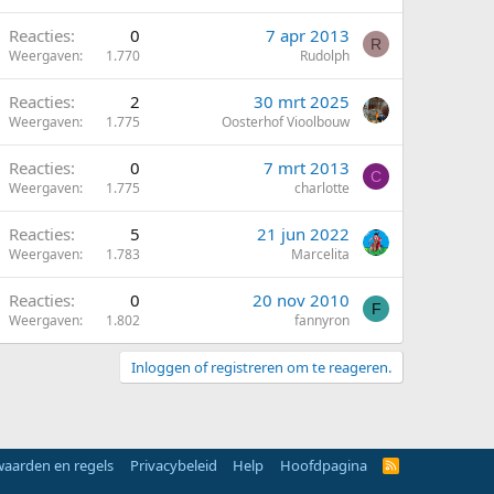
Reacties
0
7 apr 2013
R
Weergaven
1.770
Rudolph
Reacties
2
30 mrt 2025
Weergaven
1.775
Oosterhof Vioolbouw
Reacties
0
7 mrt 2013
C
Weergaven
1.775
charlotte
Reacties
5
21 jun 2022
Weergaven
1.783
Marcelita
Reacties
0
20 nov 2010
F
Weergaven
1.802
fannyron
Inloggen of registreren om te reageren.
aarden en regels
Privacybeleid
Help
Hoofdpagina
R
S