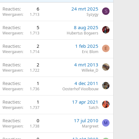
Reacties
6
24 mrt 2025
S
Weergaven
1.713
Syzygy
Reacties
5
8 aug 2025
Weergaven
1.713
Hubertus Bogaers
Reacties
2
1 feb 2025
E
Weergaven
1.714
Eric Blom
G
Reacties
2
4 mrt 2013
Weergaven
1.722
Willeke_D
Reacties
1
4 dec 2011
Weergaven
1.736
Oosterhof Vioolbouw
Reacties
1
17 apr 2021
Weergaven
1.737
Satch
G
Reacties
0
17 jul 2010
M
Weergaven
1.738
Margreet