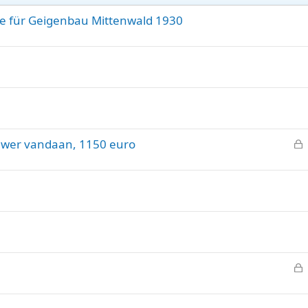
ule für Geigenbau Mittenwald 1930
ouwer vandaan, 1150 euro
e
s
l
o
t
e
n
e
s