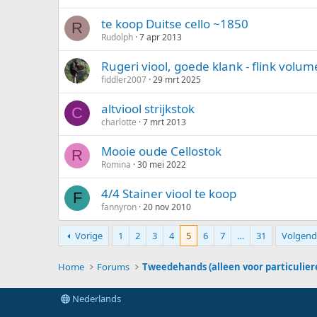
te koop Duitse cello ~1850
R
Rudolph
7 apr 2013
Rugeri viool, goede klank - flink volum
fiddler2007
29 mrt 2025
altviool strijkstok
C
charlotte
7 mrt 2013
Mooie oude Cellostok
R
Romina
30 mei 2022
4/4 Stainer viool te koop
F
fannyron
20 nov 2010
Vorige
1
2
3
4
5
6
7
…
31
Volgend
Home
Forums
Tweedehands (alleen voor particulier
Nederlands