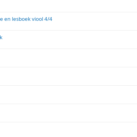
l
o
t
 en lesboek viool 4/4
e
n
k