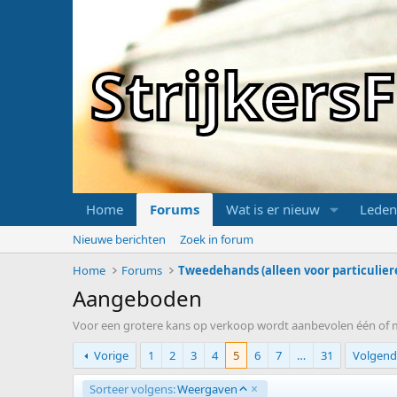
Strijker
Home
Forums
Wat is er nieuw
Leden
Nieuwe berichten
Zoek in forum
Home
Forums
Tweedehands (alleen voor particulier
Aangeboden
Voor een grotere kans op verkoop wordt aanbevolen één of mee
Vorige
1
2
3
4
5
6
7
…
31
Volgend
O
Sorteer volgens:
Weergaven