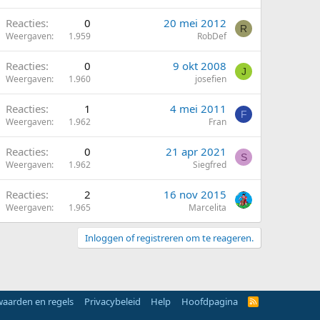
Reacties
0
20 mei 2012
R
Weergaven
1.959
RobDef
Reacties
0
9 okt 2008
J
Weergaven
1.960
josefien
Reacties
1
4 mei 2011
F
Weergaven
1.962
Fran
G
Reacties
0
21 apr 2021
S
Weergaven
1.962
Siegfred
Reacties
2
16 nov 2015
Weergaven
1.965
Marcelita
Inloggen of registreren om te reageren.
aarden en regels
Privacybeleid
Help
Hoofdpagina
R
S