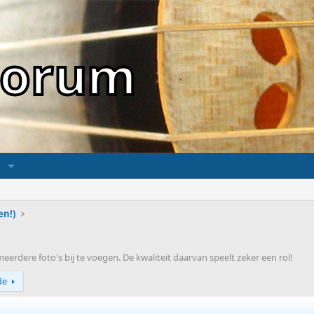
sForum
en!)
rdere foto's bij te voegen. De kwaliteit daarvan speelt zeker een rol!
de