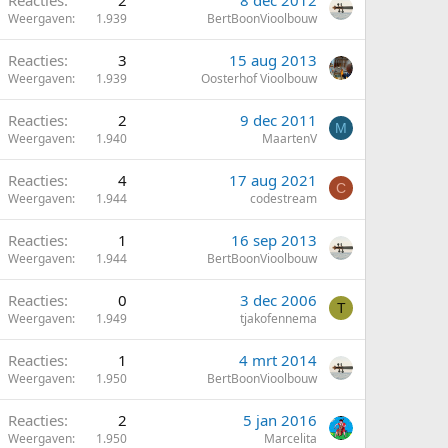
Reacties
2
8 dec 2012
Weergaven
1.939
BertBoonVioolbouw
Reacties
3
15 aug 2013
Weergaven
1.939
Oosterhof Vioolbouw
Reacties
2
9 dec 2011
M
Weergaven
1.940
MaartenV
Reacties
4
17 aug 2021
C
Weergaven
1.944
codestream
Reacties
1
16 sep 2013
Weergaven
1.944
BertBoonVioolbouw
Reacties
0
3 dec 2006
T
Weergaven
1.949
tjakofennema
Reacties
1
4 mrt 2014
Weergaven
1.950
BertBoonVioolbouw
Reacties
2
5 jan 2016
Weergaven
1.950
Marcelita