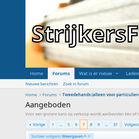
Strijker
Home
Forums
Wat is er nieuw
Leden
Nieuwe berichten
Zoek in forum
Home
Forums
Tweedehands (alleen voor particulier
Aangeboden
Voor een grotere kans op verkoop wordt aanbevolen één of mee
Vorige
1
…
5
6
7
8
9
…
31
Volgen
O
Sorteer volgens:
Weergaven