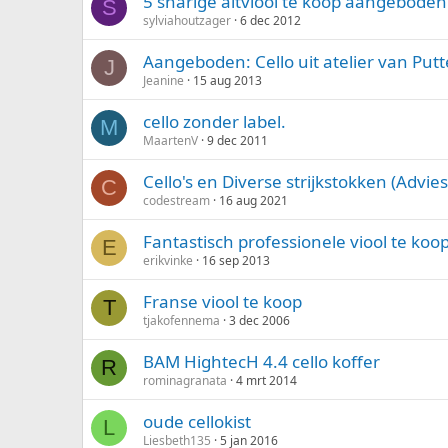
5 snarige altviool te koop aangeboden
S
sylviahoutzager
6 dec 2012
Aangeboden: Cello uit atelier van Put
J
Jeanine
15 aug 2013
cello zonder label.
M
MaartenV
9 dec 2011
Cello's en Diverse strijkstokken (Advie
C
codestream
16 aug 2021
Fantastisch professionele viool te koo
E
erikvinke
16 sep 2013
Franse viool te koop
T
tjakofennema
3 dec 2006
BAM HightecH 4.4 cello koffer
R
rominagranata
4 mrt 2014
oude cellokist
L
Liesbeth135
5 jan 2016