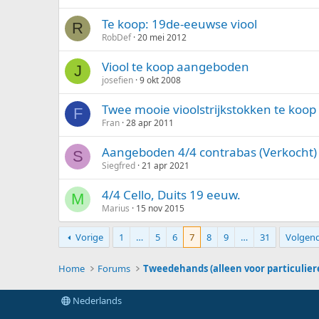
Te koop: 19de-eeuwse viool
R
RobDef
20 mei 2012
Viool te koop aangeboden
J
josefien
9 okt 2008
Twee mooie vioolstrijkstokken te koop
F
Fran
28 apr 2011
Aangeboden 4/4 contrabas (Verkocht)
S
Siegfred
21 apr 2021
4/4 Cello, Duits 19 eeuw.
M
Marius
15 nov 2015
Vorige
1
…
5
6
7
8
9
…
31
Volgen
Home
Forums
Tweedehands (alleen voor particulier
Nederlands