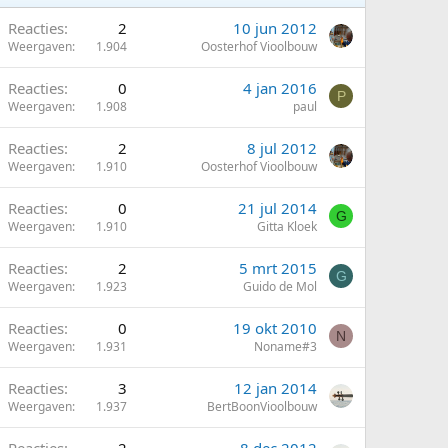
Reacties
2
10 jun 2012
Weergaven
1.904
Oosterhof Vioolbouw
Reacties
0
4 jan 2016
P
Weergaven
1.908
paul
G
Reacties
2
8 jul 2012
Weergaven
1.910
Oosterhof Vioolbouw
Reacties
0
21 jul 2014
G
Weergaven
1.910
Gitta Kloek
Reacties
2
5 mrt 2015
G
Weergaven
1.923
Guido de Mol
Reacties
0
19 okt 2010
N
Weergaven
1.931
Noname#3
Reacties
3
12 jan 2014
Weergaven
1.937
BertBoonVioolbouw