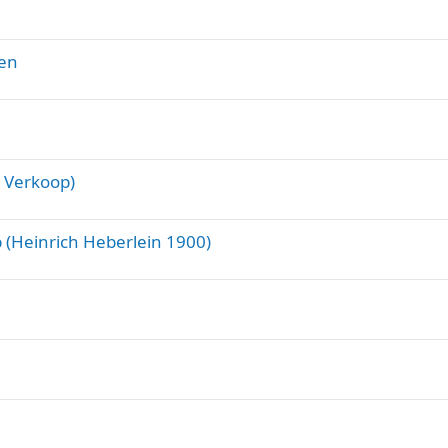
ten
s Verkoop)
p (Heinrich Heberlein 1900)