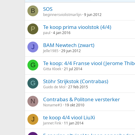
p
l
SOS
B
o
beginnersviolistmarlijn
9 jun 2012
p
e
Te koop prima vioolstok (4/4)
P
n
paul
4 jan 2016
d
BAM Newtech (zwart)
J
Jelle1985
29 jun 2012
Te koop: 4/4 Franse viool (Jerome Thi
G
Gitta Kloek
21 jul 2014
Stöhr Strijkstok (Contrabas)
G
Guido de Mol
27 feb 2015
Contrabas & Politone versterker
N
Noname#3
19 okt 2010
te koop 4/4 viool LiuXi
J
Jannet Fink
11 jan 2014