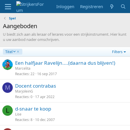
Inloggen
Registreren
Spel
Aangeboden
U biedt zich aan als leraar of lerares voor een strijkinstrument. Hier kunt
u uw aanbod nader omschrijven.
A
Titel
Filters
f
l
Een halfjaar Ravelijn....(daarna dus blijven!)
o
Marcelita
p
Reacties
22
16 sep 2017
e
n
Docent contrabas
M
d
MarjoleinG
Reacties
0
17 apr 2022
d-snaar te koop
L
Lise
Reacties
8
10 dec 2007