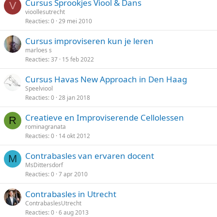
Cursus Sprookjes Viool & Dans
V
vioollesutrecht
Reacties
0
29 mei 2010
Cursus improviseren kun je leren
marloes s
Reacties
37
15 feb 2022
Cursus Havas New Approach in Den Haag
Speelviool
Reacties
0
28 jan 2018
Creatieve en Improviserende Cellolessen
R
rominagranata
Reacties
0
14 okt 2012
Contrabasles van ervaren docent
M
MsDittersdorf
Reacties
0
7 apr 2010
Contrabasles in Utrecht
ContrabaslesUtrecht
Reacties
0
6 aug 2013