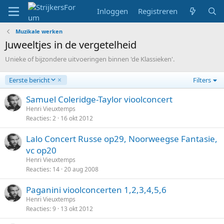
Inloggen
Registreren
Muzikale werken
Juweeltjes in de vergetelheid
Unieke of bijzondere uitvoeringen binnen 'de Klassieken'.
A
Eerste bericht
Filters
f
l
Samuel Coleridge-Taylor vioolconcert
o
Henri Vieuxtemps
p
Reacties
2
16 okt 2012
e
n
Lalo Concert Russe op29, Noorweegse Fantasie,
d
vc op20
Henri Vieuxtemps
Reacties
14
20 aug 2008
Paganini vioolconcerten 1,2,3,4,5,6
Henri Vieuxtemps
Reacties
9
13 okt 2012