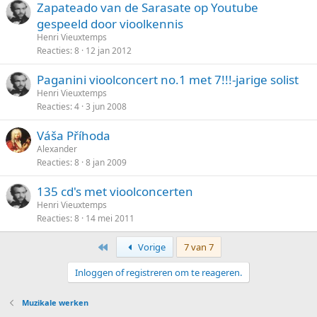
Zapateado van de Sarasate op Youtube
gespeeld door vioolkennis
Henri Vieuxtemps
Reacties
8
12 jan 2012
Paganini vioolconcert no.1 met 7!!!-jarige solist
Henri Vieuxtemps
Reacties
4
3 jun 2008
Váša Příhoda
Alexander
Reacties
8
8 jan 2009
135 cd's met vioolconcerten
Henri Vieuxtemps
Reacties
8
14 mei 2011
Eerste
Vorige
7 van 7
Inloggen of registreren om te reageren.
Muzikale werken