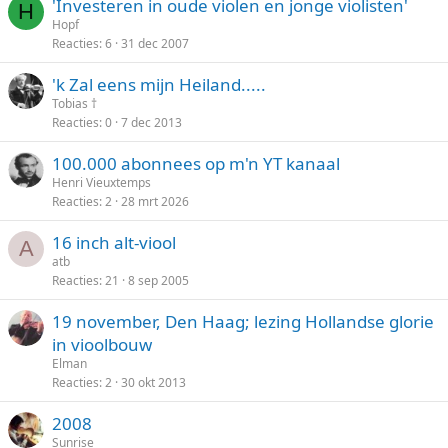
'Investeren in oude violen en jonge violisten'
H
Hopf
Reacties
6
31 dec 2007
'k Zal eens mijn Heiland.....
Tobias †
Reacties
0
7 dec 2013
100.000 abonnees op m'n YT kanaal
Henri Vieuxtemps
Reacties
2
28 mrt 2026
16 inch alt-viool
A
atb
Reacties
21
8 sep 2005
19 november, Den Haag; lezing Hollandse glorie
in vioolbouw
Elman
Reacties
2
30 okt 2013
2008
Sunrise