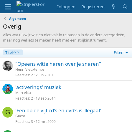
Inloggen
Registreren
Algemeen
Overig
Alles wat u kwijt wilt en niet valt in te passen in de andere categorieën,
maar nog wel iets te maken heeft met een strijkinstrument.
O
Titel
Filters
p
l
"Opeens witte haren over je snaren"
o
Henri Vieuxtemps
p
Reacties
2
2 jun 2010
e
n
'activerings' muziek
d
Marcelita
Reacties
2
18 sep 2014
'Een op de vijf cd's en dvd's is illegaal'
G
Guest
Reacties
3
12 mrt 2009