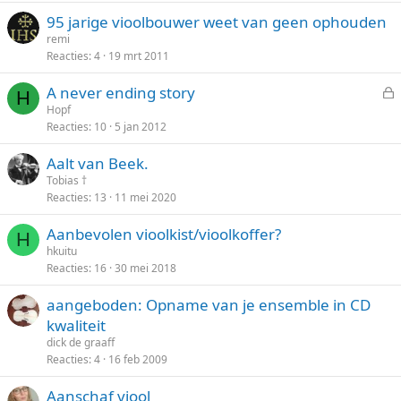
95 jarige vioolbouwer weet van geen ophouden
remi
Reacties
4
19 mrt 2011
A never ending story
H
e
Hopf
Reacties
10
5 jan 2012
s
l
Aalt van Beek.
o
Tobias †
t
Reacties
13
11 mei 2020
e
n
Aanbevolen vioolkist/vioolkoffer?
H
hkuitu
Reacties
16
30 mei 2018
aangeboden: Opname van je ensemble in CD
kwaliteit
dick de graaff
Reacties
4
16 feb 2009
Aanschaf viool