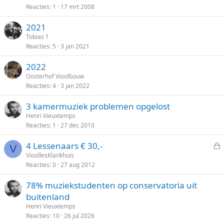
Reacties
1
17 mrt 2008
2021
Tobias †
Reacties
5
3 jan 2021
2022
Oosterhof Vioolbouw
Reacties
4
3 jan 2022
3 kamermuziek problemen opgelost
Henri Vieuxtemps
Reacties
1
27 dec 2010
4 Lessenaars € 30,-
V
e
VioollesKlankhuis
Reacties
0
27 aug 2012
s
l
78% muziekstudenten op conservatoria uit
o
buitenland
t
Henri Vieuxtemps
e
Reacties
10
26 jul 2026
n