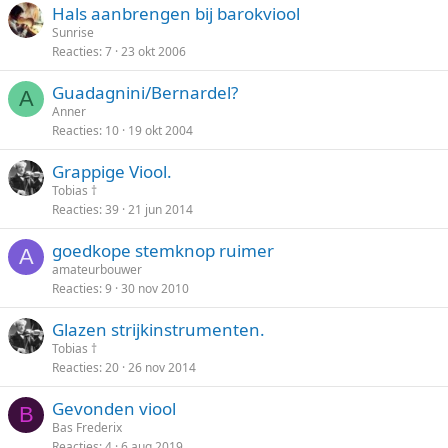
Hals aanbrengen bij barokviool
Sunrise
Reacties
7
23 okt 2006
Guadagnini/Bernardel?
A
Anner
Reacties
10
19 okt 2004
Grappige Viool.
Tobias †
Reacties
39
21 jun 2014
goedkope stemknop ruimer
A
amateurbouwer
Reacties
9
30 nov 2010
Glazen strijkinstrumenten.
Tobias †
Reacties
20
26 nov 2014
Gevonden viool
B
Bas Frederix
Reacties
4
6 aug 2019