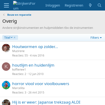
Inloggen
Registreren
Bouw en reparatie
Overig
Andere strijkinstrumenten en hulpmiddelen tbv de instrumenten
A
Titel
Filters
f
l
Houtwormen op zolder...
o
Muzirene
p
Reacties
55
4 nov 2016
e
n
houtlijm en huidenlijm
K
d
koffienee1
Reacties
2
12 jun 2010
horror viool voor vioolbouwers
Marcelita
Reacties
3
26 mrt 2015
Hij is er weer: Japanse trekzaag ALDI