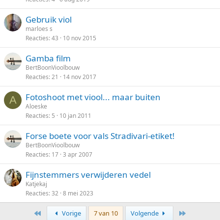
Gebruik viol
marloes s
Reacties
43
10 nov 2015
Gamba film
BertBoonVioolbouw
Reacties
21
14 nov 2017
Fotoshoot met viool... maar buiten
A
Aloeske
Reacties
5
10 jan 2011
Forse boete voor vals Stradivari-etiket!
BertBoonVioolbouw
Reacties
17
3 apr 2007
Fijnstemmers verwijderen vedel
Katjekaj
Reacties
32
8 mei 2023
Eerste
Laatste
Vorige
7 van 10
Volgende