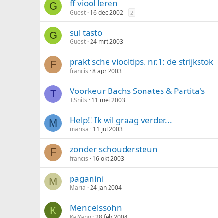
l
ff viool leren
G
o
Guest
16 dec 2002
2
p
e
sul tasto
G
n
Guest
24 mrt 2003
d
praktische viooltips. nr.1: de strijkstok
F
francis
8 apr 2003
Voorkeur Bachs Sonates & Partita's
T
T.Snits
11 mei 2003
Help!! Ik wil graag verder...
M
marisa
11 jul 2003
zonder schoudersteun
F
francis
16 okt 2003
paganini
M
Maria
24 jan 2004
Mendelssohn
K
KaiYang
28 feb 2004