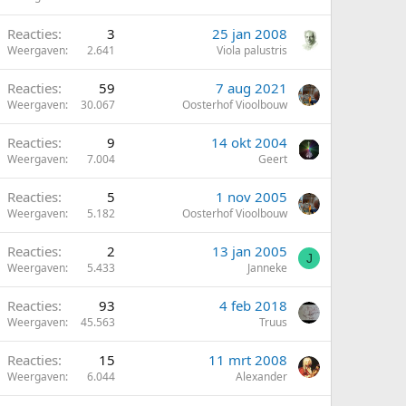
Reacties
3
25 jan 2008
Weergaven
2.641
Viola palustris
Reacties
59
7 aug 2021
Weergaven
30.067
Oosterhof Vioolbouw
Reacties
9
14 okt 2004
Weergaven
7.004
Geert
Reacties
5
1 nov 2005
Weergaven
5.182
Oosterhof Vioolbouw
Reacties
2
13 jan 2005
J
Weergaven
5.433
Janneke
Reacties
93
4 feb 2018
Weergaven
45.563
Truus
Reacties
15
11 mrt 2008
Weergaven
6.044
Alexander