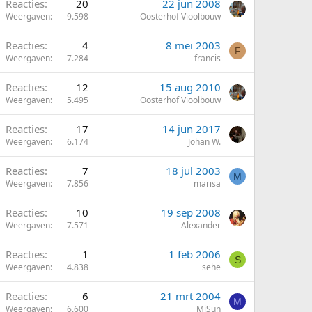
Reacties
20
22 jun 2008
Weergaven
9.598
Oosterhof Vioolbouw
Reacties
4
8 mei 2003
F
Weergaven
7.284
francis
Reacties
12
15 aug 2010
Weergaven
5.495
Oosterhof Vioolbouw
Reacties
17
14 jun 2017
Weergaven
6.174
Johan W.
Reacties
7
18 jul 2003
M
Weergaven
7.856
marisa
G
Reacties
10
19 sep 2008
Weergaven
7.571
Alexander
Reacties
1
1 feb 2006
S
Weergaven
4.838
sehe
Reacties
6
21 mrt 2004
M
Weergaven
6.600
MiSun