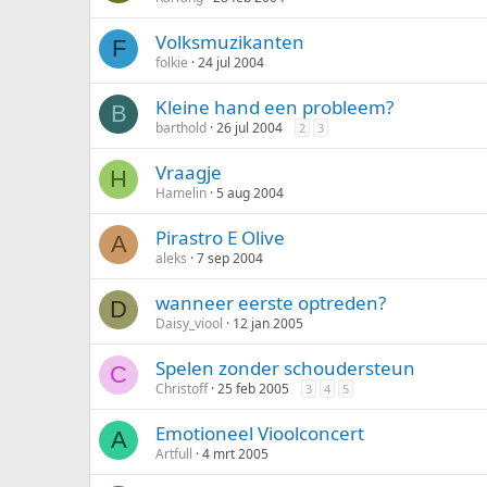
Volksmuzikanten
F
folkie
24 jul 2004
Kleine hand een probleem?
B
barthold
26 jul 2004
2
3
Vraagje
H
Hamelin
5 aug 2004
Pirastro E Olive
A
aleks
7 sep 2004
wanneer eerste optreden?
D
Daisy_viool
12 jan 2005
Spelen zonder schoudersteun
C
Christoff
25 feb 2005
3
4
5
Emotioneel Vioolconcert
A
Artfull
4 mrt 2005