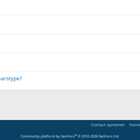
harstype?
Contact opnemen
Voorw
®
Community platform by XenForo
© 2010-2026 XenForo Ltd.