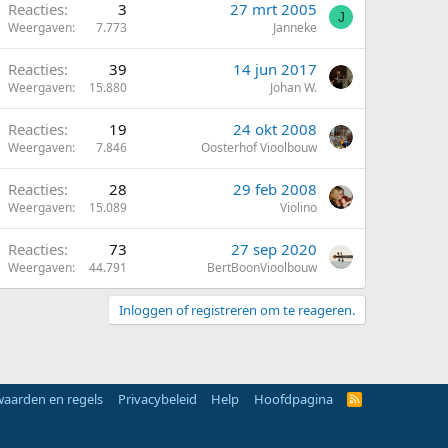
Reacties
3
27 mrt 2005
J
Weergaven
7.773
Janneke
Reacties
39
14 jun 2017
Weergaven
15.880
Johan W.
Reacties
19
24 okt 2008
Weergaven
7.846
Oosterhof Vioolbouw
Reacties
28
29 feb 2008
Weergaven
15.089
Violino
Reacties
73
27 sep 2020
Weergaven
44.791
BertBoonVioolbouw
Inloggen of registreren om te reageren.
aarden en regels
Privacybeleid
Help
Hoofdpagina
R
S
S