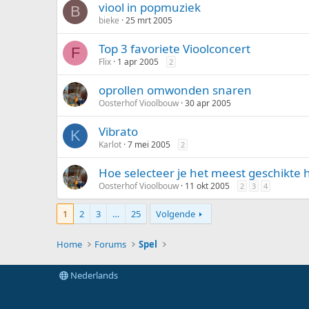
viool in popmuziek
B
bieke
25 mrt 2005
Top 3 favoriete Vioolconcert
F
Flix
1 apr 2005
2
oprollen omwonden snaren
Oosterhof Vioolbouw
30 apr 2005
Vibrato
K
Karlot
7 mei 2005
2
Hoe selecteer je het meest geschikte 
Oosterhof Vioolbouw
11 okt 2005
2
3
4
1
2
3
…
25
Volgende
Home
Forums
Spel
Nederlands