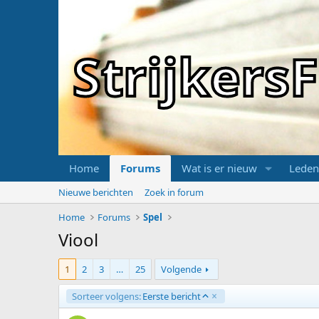
Strijker
Home
Forums
Wat is er nieuw
Leden
Nieuwe berichten
Zoek in forum
Home
Forums
Spel
Viool
1
2
3
…
25
Volgende
O
Sorteer volgens:
Eerste bericht
p