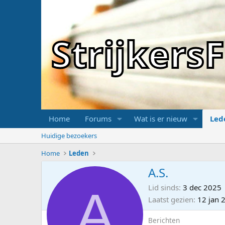
Strijker
Home
Forums
Wat is er nieuw
Led
Huidige bezoekers
Home
Leden
A.S.
A
Lid sinds
3 dec 2025
Laatst gezien
12 jan 
Berichten