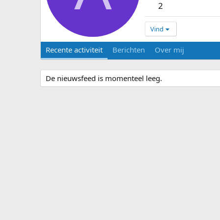
2
Vind
Recente activiteit
Berichten
Over mij
De nieuwsfeed is momenteel leeg.