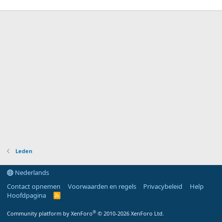
Leden
Nederlands
Contact opnemen
Voorwaarden en regels
Privacybeleid
Help
Hoofdpagina
R
S
S
®
Community platform by XenForo
© 2010-2026 XenForo Ltd.