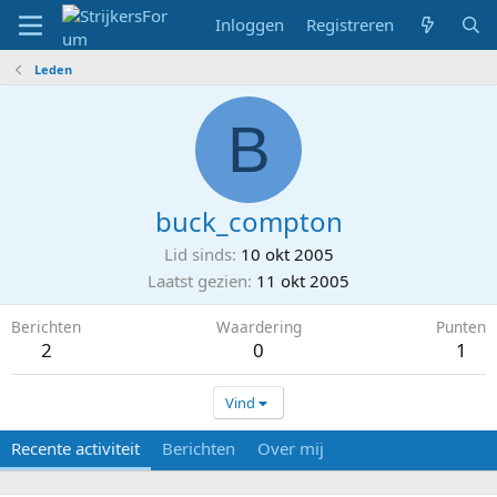
Inloggen
Registreren
Leden
B
buck_compton
Lid sinds
10 okt 2005
Laatst gezien
11 okt 2005
Berichten
Waardering
Punten
2
0
1
Vind
Recente activiteit
Berichten
Over mij