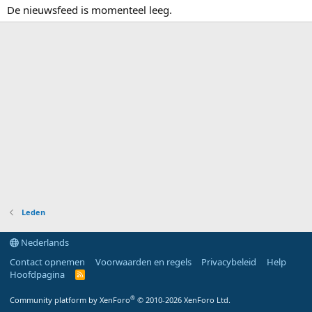
De nieuwsfeed is momenteel leeg.
Leden
Nederlands
Contact opnemen
Voorwaarden en regels
Privacybeleid
Help
Hoofdpagina
R
S
S
®
Community platform by XenForo
© 2010-2026 XenForo Ltd.