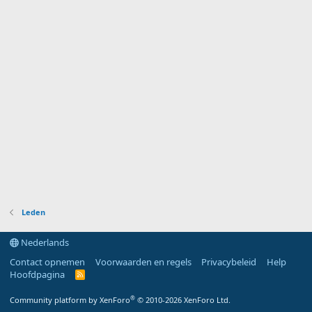
Leden
Nederlands
Contact opnemen
Voorwaarden en regels
Privacybeleid
Help
Hoofdpagina
R
S
S
®
Community platform by XenForo
© 2010-2026 XenForo Ltd.