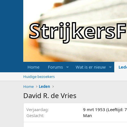
Strijker
Home
Forums
Wat is er nieuw
Led
Huidige bezoekers
Home
Leden
David R. de Vries
Verjaardag
9 mrt 1953 (Leeftijd: 
Geslacht
Man