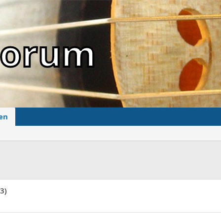
sForum
en
73)