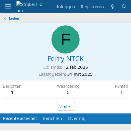
Inloggen
Registreren
Leden
F
Ferry NTCK
Lid sinds
12 feb 2025
Laatst gezien
31 mrt 2025
Berichten
Waardering
Punten
1
0
1
Vind
Recente activiteit
Berichten
Over mij