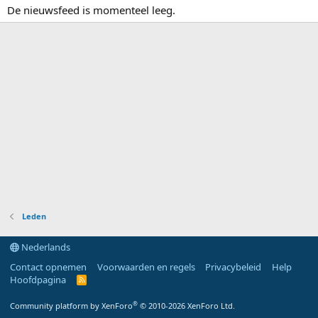
De nieuwsfeed is momenteel leeg.
Leden
Nederlands
Contact opnemen
Voorwaarden en regels
Privacybeleid
Help
Hoofdpagina
R
S
S
®
Community platform by XenForo
© 2010-2026 XenForo Ltd.