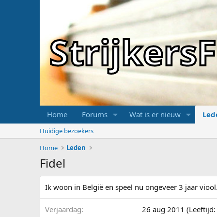
Strijker
Home
Forums
Wat is er nieuw
Led
Huidige bezoekers
Home
Leden
Fidel
Ik woon in België en speel nu ongeveer 3 jaar viool
Verjaardag
26 aug 2011 (Leeftijd: