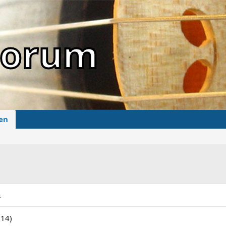
sForum
en
.
 14)