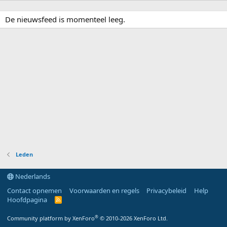
De nieuwsfeed is momenteel leeg.
Leden
Nederlands
Contact opnemen
Voorwaarden en regels
Privacybeleid
Help
Hoofdpagina
R
S
S
®
Community platform by XenForo
© 2010-2026 XenForo Ltd.