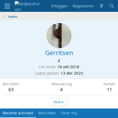
Inloggen
Registreren
Leden
Gerritsen
♪
Lid sinds
18 okt 2018
Laatst gezien
13 dec 2025
Berichten
Waardering
Punten
63
4
11
Vind
Recente activiteit
Berichten
Over mij