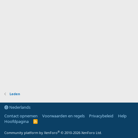
Leden
Nederlands
Contact opnemen
Voorwaarden en regels
Privacybeleid
Help
Hoofdpagina
R
S
S
®
Community platform by XenForo
© 2010-2026 XenForo Ltd.