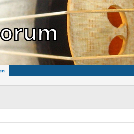
sForum
en