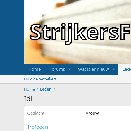
Strijker
Home
Forums
Wat is er nieuw
Led
Huidige bezoekers
Home
Leden
IdL
Geslacht
Vrouw
Trofeeën