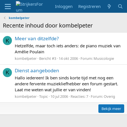
Inloggen
Registreren
kombelpeter
Recente inhoud door kombelpeter
Meer van ditzelfde?
K
Hetzelfde, maar toch iets anders: de piano muziek van
Amélie Poulain
kombelpeter
Bericht #3
14 okt 2006
Forum:
Musicologie
Dienst aangeboden
K
Hallo iedereen! Ik ben sinds korte tijd met nog een
andere fervente muziekliefhebber een forum gestart.
Laat me weten wat jullie er van vinden!
kombelpeter
Topic
10 jul 2006
Reacties: 7
Forum:
Overig
Bekijk meer