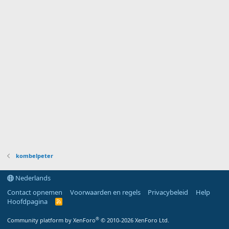
kombelpeter
Nederlands
Contact opnemen
Voorwaarden en regels
Privacybeleid
Help
Hoofdpagina
R
S
S
®
Community platform by XenForo
© 2010-2026 XenForo Ltd.