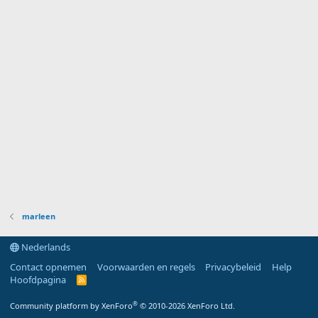
marleen
Nederlands
Contact opnemen
Voorwaarden en regels
Privacybeleid
Help
Hoofdpagina
R
S
S
®
Community platform by XenForo
© 2010-2026 XenForo Ltd.