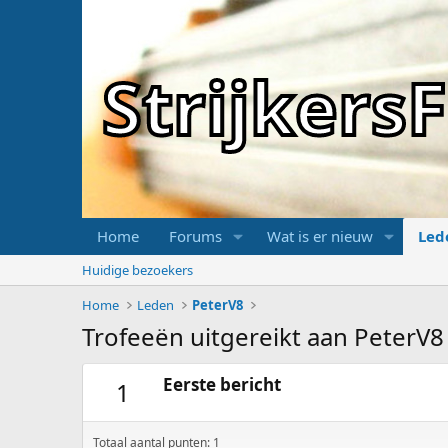
Strijker
Home
Forums
Wat is er nieuw
Led
Huidige bezoekers
Home
Leden
PeterV8
Trofeeën uitgereikt aan PeterV8
Eerste bericht
1
Totaal aantal punten: 1