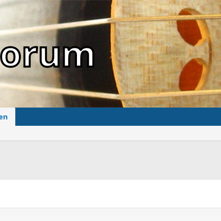
sForum
en