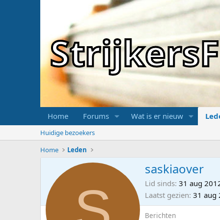
Strijker
Home
Forums
Wat is er nieuw
Led
Huidige bezoekers
Home
Leden
saskiaover
S
Lid sinds
31 aug 201
Laatst gezien
31 aug
Berichten