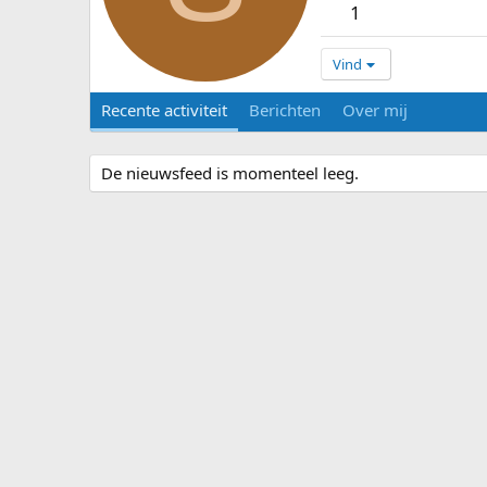
1
Vind
Recente activiteit
Berichten
Over mij
De nieuwsfeed is momenteel leeg.