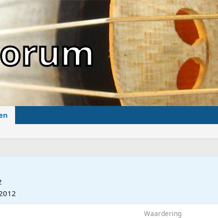
sForum
en
2
 2012
Waardering