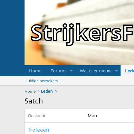
Strijker
Home
Forums
Wat is er nieuw
Led
Huidige bezoekers
Home
Leden
Satch
Geslacht
Man
Trofeeën