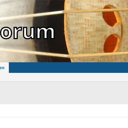
sForum
en