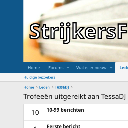
Strijker
Home
Forums
Wat is er nieuw
Led
Huidige bezoekers
Home
Leden
TessaDJ
Trofeeën uitgereikt aan TessaDJ
10-99 berichten
10
Eerste bericht