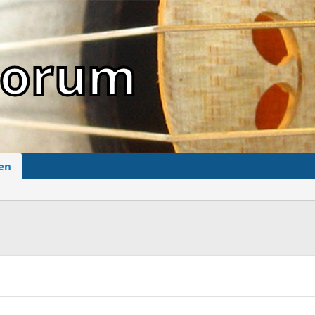
sForum
en