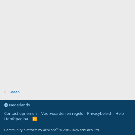
Leden
Nederlands
Contact opnemen
Voorwaarden en regels
Privacybeleid
Help
Hoofdpagina
R
S
S
®
Community platform by XenForo
© 2010-2026 XenForo Ltd.