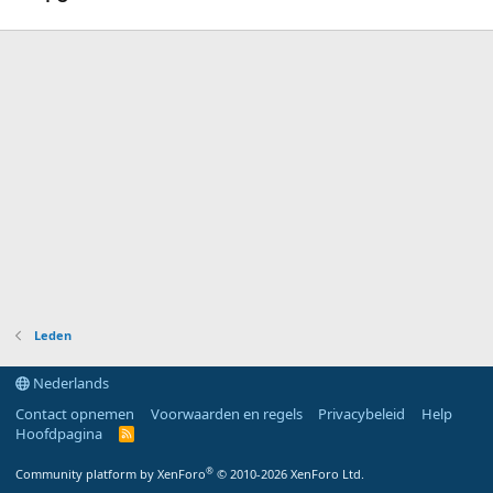
Leden
Nederlands
Contact opnemen
Voorwaarden en regels
Privacybeleid
Help
Hoofdpagina
R
S
S
®
Community platform by XenForo
© 2010-2026 XenForo Ltd.