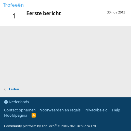
Trofeeën
Eerste bericht
30 nov 2013
1
Leden
Nederlands
Contact opnemen
Voorwaarden en regels
Privacybeleid
Help
Hoofdpagina
R
S
S
®
Community platform by XenForo
© 2010-2026 XenForo Ltd.