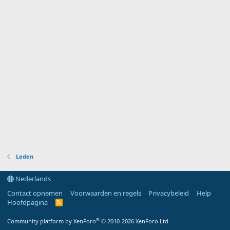
Leden
Nederlands
Contact opnemen
Voorwaarden en regels
Privacybeleid
Help
Hoofdpagina
R
S
S
®
Community platform by XenForo
© 2010-2026 XenForo Ltd.