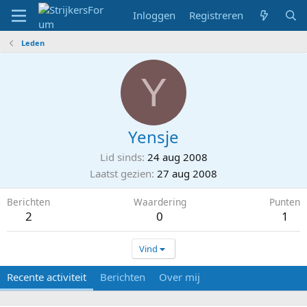
Inloggen
Registreren
Leden
Y
Yensje
Lid sinds
24 aug 2008
Laatst gezien
27 aug 2008
Berichten
Waardering
Punten
2
0
1
Vind
Recente activiteit
Berichten
Over mij