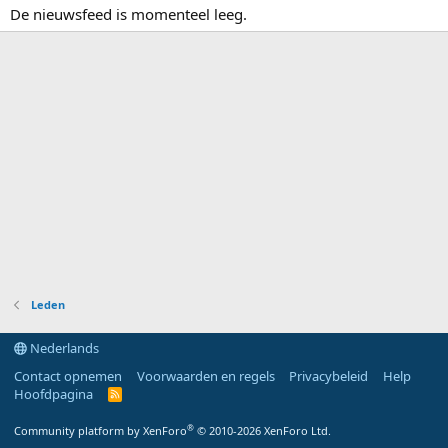
De nieuwsfeed is momenteel leeg.
Leden
Nederlands
Contact opnemen
Voorwaarden en regels
Privacybeleid
Help
Hoofdpagina
R
S
S
®
Community platform by XenForo
© 2010-2026 XenForo Ltd.