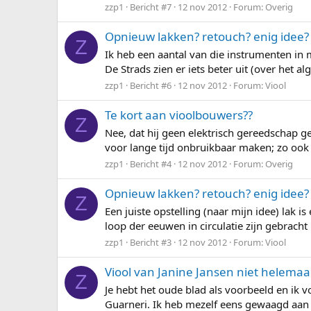
zzp1
Bericht #7
12 nov 2012
Forum:
Overig
Opnieuw lakken? retouch? enig idee?
Z
Ik heb een aantal van die instrumenten in m
De Strads zien er iets beter uit (over het
zzp1
Bericht #6
12 nov 2012
Forum:
Viool
Te kort aan vioolbouwers??
Z
Nee, dat hij geen elektrisch gereedschap ge
voor lange tijd onbruikbaar maken; zo ook h
zzp1
Bericht #4
12 nov 2012
Forum:
Overig
Opnieuw lakken? retouch? enig idee?
Z
Een juiste opstelling (naar mijn idee) lak 
loop der eeuwen in circulatie zijn gebracht
zzp1
Bericht #3
12 nov 2012
Forum:
Viool
Viool van Janine Jansen niet helemaa
Z
Je hebt het oude blad als voorbeeld en ik v
Guarneri. Ik heb mezelf eens gewaagd aa