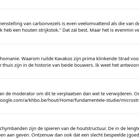
nstelling van carbonvezels is even veelomvattend als die van d
ik heb een houten strijkstok." Dat zal best. Maar het is evenmin 
omanie. Waarom ruilde Kavakos zijn prima klinkende Strad voor 
 thuis zijn in de historie van beide bouwers. Ik weet het antwoor
s aan de moderator om dit te verplaatsen dan wel te verwijderen. 
s.google.com/a/khbo.be/hout/Home/fundamentele-studie/microst
chymbanden zijn de spieren van de houtstructuur. De in de lengter
n aan geven. Ontzenuw dan ook dat een slecht bespeelde (goede)