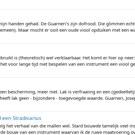
ijn handen gehad. De Guarneri's zijn dofrood. Die glimmen echt ni
 algemeen). Maar mocht er ooit een oude viool opduiken met een wa
bruikt is (theoretisch) wel verklaarbaar. Het komt er hier op neer
et voor lange tijd niet bespelen van een instrument een viool gee
is een bescherming, meer niet. Lak is verfraaiing en een (gedeelte
 heeft lak geen - bijzondere - toegevoegde waarde. Guarneri, Josep
l een Stradivarius
olg het verhaal van die mallen wel. Stard bouwde tamelijk veel ins
n de bouw van een instrument waarvan ik de ruwe maatvoering o