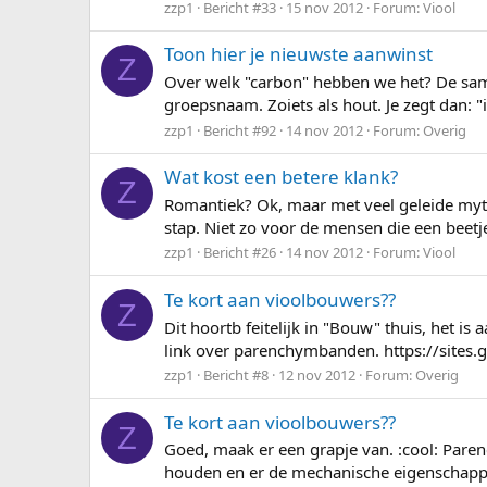
zzp1
Bericht #33
15 nov 2012
Forum:
Viool
Toon hier je nieuwste aanwinst
Z
Over welk "carbon" hebben we het? De same
groepsnaam. Zoiets als hout. Je zegt dan: "
zzp1
Bericht #92
14 nov 2012
Forum:
Overig
Wat kost een betere klank?
Z
Romantiek? Ok, maar met veel geleide myth
stap. Niet zo voor de mensen die een beetje
zzp1
Bericht #26
14 nov 2012
Forum:
Viool
Te kort aan vioolbouwers??
Z
Dit hoortb feitelijk in "Bouw" thuis, het i
link over parenchymbanden. https://site
zzp1
Bericht #8
12 nov 2012
Forum:
Overig
Te kort aan vioolbouwers??
Z
Goed, maak er een grapje van. :cool: Paren
houden en er de mechanische eigenschappe