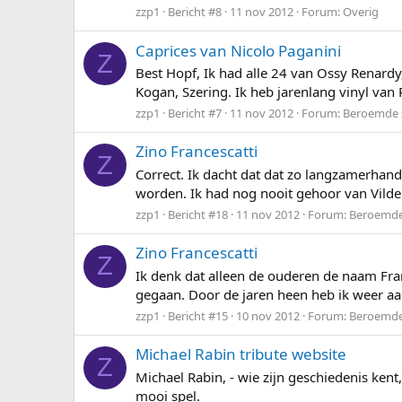
zzp1
Bericht #8
11 nov 2012
Forum:
Overig
Caprices van Nicolo Paganini
Z
Best Hopf, Ik had alle 24 van Ossy Renardy,
Kogan, Szering. Ik heb jarenlang vinyl van 
zzp1
Bericht #7
11 nov 2012
Forum:
Beroemde s
Zino Francescatti
Z
Correct. Ik dacht dat dat zo langzamerhand 
worden. Ik had nog nooit gehoor van Vilde F
zzp1
Bericht #18
11 nov 2012
Forum:
Beroemde 
Zino Francescatti
Z
Ik denk dat alleen de ouderen de naam Fran
gegaan. Door de jaren heen heb ik weer aar
zzp1
Bericht #15
10 nov 2012
Forum:
Beroemde 
Michael Rabin tribute website
Z
Michael Rabin, - wie zijn geschiedenis kent
mooi spel.