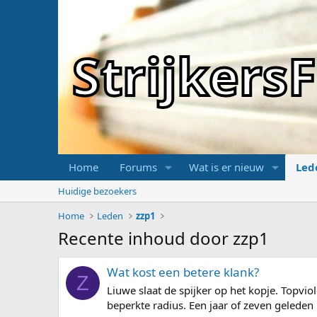
Strijker
Home
Forums
Wat is er nieuw
Led
Huidige bezoekers
Home
Leden
zzp1
Recente inhoud door zzp1
Wat kost een betere klank?
Z
Liuwe slaat de spijker op het kopje. Topvio
beperkte radius. Een jaar of zeven gelede