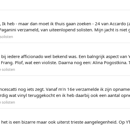
 Ik heb - maar dan moet ik thuis gaan zoeken - 24 van Accardo (aan
Paganini verzameld, van uiteenlopend solisten. Mijn jacht is niet 
olisten
bij iedere afficionado wel bekend was. Een balngrijk aspect van Y
rang. Plof, wat een violiste. Daarna nog een: Alina Pogostkina. T
solisten
cescatti nog iets zegt. Vanaf m'n 16e verzamelde ik zijn opnamen 
dig wat vinyl teruggekocht en ik heb daarbij ook een aantal opne
solisten
, het is een bizarre maar ook uiterst trieste aangelegenheid. Op 