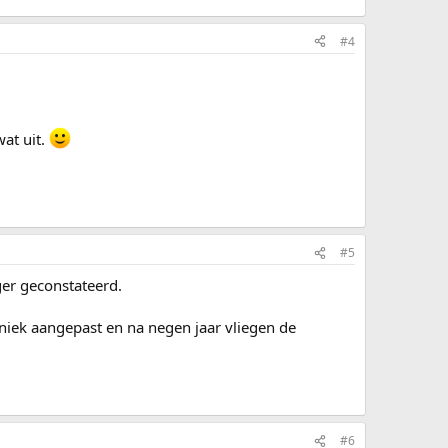
#4
wat uit.
#5
ger geconstateerd.
niek aangepast en na negen jaar vliegen de
#6