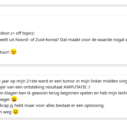
oor (= off topic):
speelt uit Noord- of Zuid-Korea? Dat maakt voor de waarde nogal 
atuur!
30 jaar op mijn 21ste werd er een tumor in mijn linker midden vin
njer van een ontsteking resultaat AMPUTATIE :/
en klagen ben ik gewoon terug beginnen spelen en heb mijn tech
roeger
icap jij hebt maar voor alles bestaat er een oplossing.
een weg