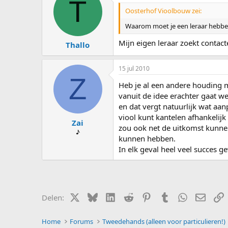
T
Oosterhof Vioolbouw zei:
Waarom moet je een leraar hebben d
Mijn eigen leraar zoekt contac
Thallo
15 jul 2010
Z
Heb je al een andere houding me
vanuit de idee erachter gaat we
en dat vergt natuurlijk wat aan
viool kunt kantelen afhankelijk
Zai
zou ook net de uitkomst kunnen 
♪
kunnen hebben.
In elk geval heel veel succes 
X (Twitter)
Bluesky
LinkedIn
Reddit
Pinterest
Tumblr
WhatsApp
E-mail
L
Delen:
Home
Forums
Tweedehands (alleen voor particulieren!)