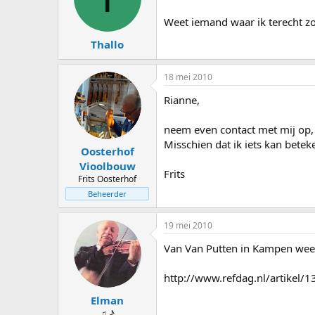
s
d
t
a
Weet iemand waar ik terecht z
a
t
Thallo
r
u
t
m
e
18 mei 2010
r
Rianne,
neem even contact met mij op, he
Misschien dat ik iets kan bete
Oosterhof
Vioolbouw
Frits
Frits Oosterhof
Beheerder
19 mei 2010
Van Van Putten in Kampen weet 
http://www.refdag.nl/artikel
Elman
♫ ♪