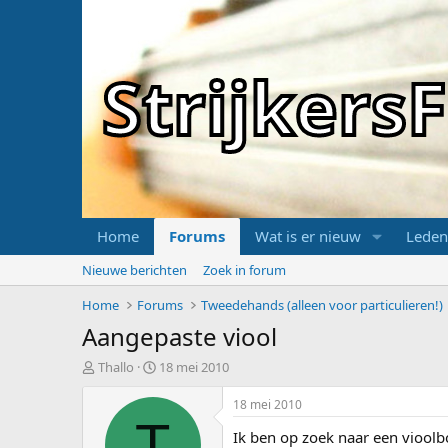
Strijker
Home
Forums
Wat is er nieuw
Leden
Nieuwe berichten
Zoek in forum
Home
Forums
Tweedehands (alleen voor particulieren!)
Aangepaste viool
T
S
Thallo
18 mei 2010
o
t
p
a
18 mei 2010
i
r
T
Ik ben op zoek naar een viool
c
t