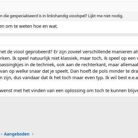
ie gespecialiseerd is in linkshandig vioolspel? Lijkt me niet nodig.
ten om te weten hoe en wat.
t de viool geprobeerd? Er zijn zoveel verschillende manieren als
rken. Ik speel natuurlijk niet klassiek, maar toch, ik speel op ee
passingkjes in de techniek, ook aan de rechterkant, maar allemaal
 van op welke snaar dat je speelt. Dan hoeft de pols minder te draa
zijn, dus vandaar dat ik het toch maar even typ. Ik wil best e.e.a.
gewenst met het vinden van een oplossing om toch te kunnen blijv
ink
Aangeboden