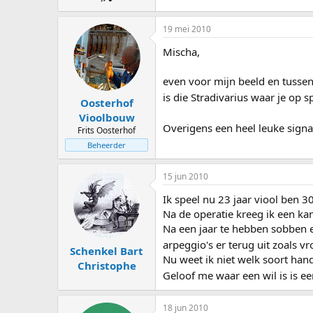
19 mei 2010
Mischa,
even voor mijn beeld en tussend
is die Stradivarius waar je op 
Oosterhof
Vioolbouw
Overigens een heel leuke sign
Frits Oosterhof
Beheerder
15 jun 2010
Ik speel nu 23 jaar viool ben 
Na de operatie kreeg ik een ka
Na een jaar te hebben sobben 
arpeggio's er terug uit zoals v
Schenkel Bart
Nu weet ik niet welk soort hand
Christophe
Geloof me waar een wil is is 
18 jun 2010