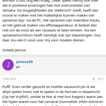
worden is dus nog een vraag. Zeker speelt hierbij ook mee
dat ik positieve ervaringen heb met instrumenten van
Yamaha. De mogelijkheden die "elektrisch" biedt, heeft dan
vooral te maken met het makkelijker kunnen maken van
opnames bijv. via de PC, Het opnemen van meerdere tracks,
en het gebruik maken van effectapparatuur. Ik bedoel dan
niet om de viool als een raceauto te laten klinken. Via een
opnamemicrofoon heeft namelijk ook zijn beperkingen. Dus
daar zou een E viool voor mij voor moeten dienen.
Greeds Jannux
jannux58
J
Jan
7 feb 2010
#17
Pufff. Even verder gezocht en hoefde vanavond (en ik wil
altijd spelen hoor) niet te spelen in de Perroen in Maastricht
(Op het Vrijtfof), omdat ze hier al met hun koppie's warm aan
het lopen waren voor het carnaval (normaliter zitten Astrid en