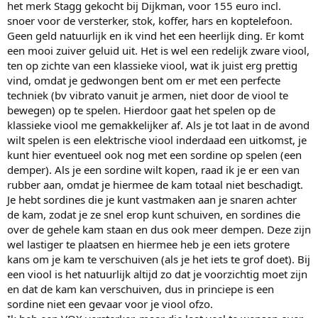
het merk Stagg gekocht bij Dijkman, voor 155 euro incl.
snoer voor de versterker, stok, koffer, hars en koptelefoon.
Geen geld natuurlijk en ik vind het een heerlijk ding. Er komt
een mooi zuiver geluid uit. Het is wel een redelijk zware viool,
ten op zichte van een klassieke viool, wat ik juist erg prettig
vind, omdat je gedwongen bent om er met een perfecte
techniek (bv vibrato vanuit je armen, niet door de viool te
bewegen) op te spelen. Hierdoor gaat het spelen op de
klassieke viool me gemakkelijker af. Als je tot laat in de avond
wilt spelen is een elektrische viool inderdaad een uitkomst, je
kunt hier eventueel ook nog met een sordine op spelen (een
demper). Als je een sordine wilt kopen, raad ik je er een van
rubber aan, omdat je hiermee de kam totaal niet beschadigt.
Je hebt sordines die je kunt vastmaken aan je snaren achter
de kam, zodat je ze snel erop kunt schuiven, en sordines die
over de gehele kam staan en dus ook meer dempen. Deze zijn
wel lastiger te plaatsen en hiermee heb je een iets grotere
kans om je kam te verschuiven (als je het iets te grof doet). Bij
een viool is het natuurlijk altijd zo dat je voorzichtig moet zijn
en dat de kam kan verschuiven, dus in princiepe is een
sordine niet een gevaar voor je viool ofzo.