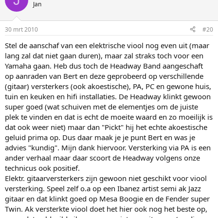
Jan
30 mrt 2010
#20
Stel de aanschaf van een elektrische viool nog even uit (maar
lang zal dat niet gaan duren), maar zal straks toch voor een
Yamaha gaan. Heb dus toch de Headway Band aangeschaft
op aanraden van Bert en deze geprobeerd op verschillende
(gitaar) versterkers (ook akoestische), PA, PC en gewone huis,
tuin en keuken en hifi installaties. De Headway klinkt gewoon
super goed (wat schuiven met de elementjes om de juiste
plek te vinden en dat is echt de moeite waard en zo moeilijk is
dat ook weer niet) maar dan "Pickt" hij het echte akoestische
geluid prima op. Dus daar maak je je punt Bert en was je
advies "kundig". Mijn dank hiervoor. Versterking via PA is een
ander verhaal maar daar scoort de Headway volgens onze
technicus ook positief.
Elektr. gitaarversterkers zijn gewoon niet geschikt voor viool
versterking. Speel zelf o.a op een Ibanez artist semi ak Jazz
gitaar en dat klinkt goed op Mesa Boogie en de Fender super
Twin. Ak versterkte viool doet het hier ook nog het beste op,