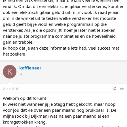
Ik heb een VOX versterker, maar die laat veel te wensen over,
vind ik. Omdat dit een elektrische gitaar versterker is, komt er
ook een elektrisch gitaar geluid uit mijn viool. Ik raad je aan
om in de winkel uit te testen welke versterker het mooiste
geluid geeft bij je viool en welke programma's op die
versterker. Als je die opschrijft, hoef je later niet te zoeken
naar de juiste programma combinaties en de hoeveelheid
gain en trebble.
Ik hoop dat je aan deze informatie iets had, veel succes met
het zoeken!
koffienee1
K
♫
2 jan 2010
#8
Welkom op dit forum!
Ik weet niet wanneer jij je Stagg hebt gekocht, maar hoop
voor jou dat -ie over een paar maand nog bruikbaar is. De
mijne (ook bij Dijkman) was na een paar maand al een
kromgetrokken kreng.