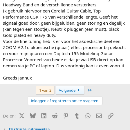
Headway Band en de verschillende versterkers.
Ik gebruik hiervoor een Cordial Guitar Cable, Top
Performance CGK 175 van verschillende lengte. Geeft het
signaal goed door, geen bijgeluiden, geen storing en degelijk
(kan tegen een stootje), Neutrik pluggen (een must), black
Gold plated en heavy duty.
Voor de fine tuning heb ik er voor het akoestische deel een
ZOOM A2.1u akoestische (gitaar) effect processor bij gekocht
en voor mijn gitaren een Digitech 155 Modeling Guitar
Processor. Voordeel van beide is dat je via USB direct op kan
nemen via je PC of laptop. Dus voorlopig kan ik even vooruit.
Greeds Jannux
Laatste
1 van 2
Volgende
Inloggen of registreren om te reageren.
X (Twitter)
Bluesky
LinkedIn
Reddit
Pinterest
Tumblr
WhatsApp
E-mail
Link
Delen:
Elektrische instrumenten