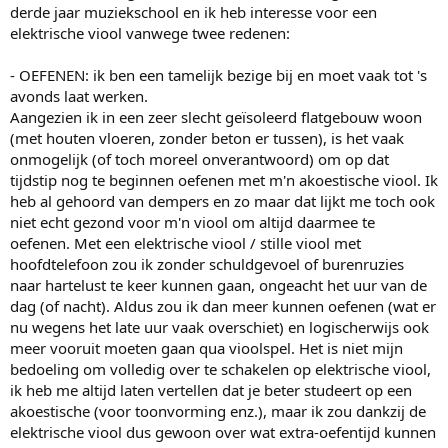
derde jaar muziekschool en ik heb interesse voor een
elektrische viool vanwege twee redenen:
- OEFENEN: ik ben een tamelijk bezige bij en moet vaak tot 's
avonds laat werken.
Aangezien ik in een zeer slecht geïsoleerd flatgebouw woon
(met houten vloeren, zonder beton er tussen), is het vaak
onmogelijk (of toch moreel onverantwoord) om op dat
tijdstip nog te beginnen oefenen met m'n akoestische viool. Ik
heb al gehoord van dempers en zo maar dat lijkt me toch ook
niet echt gezond voor m'n viool om altijd daarmee te
oefenen. Met een elektrische viool / stille viool met
hoofdtelefoon zou ik zonder schuldgevoel of burenruzies
naar hartelust te keer kunnen gaan, ongeacht het uur van de
dag (of nacht). Aldus zou ik dan meer kunnen oefenen (wat er
nu wegens het late uur vaak overschiet) en logischerwijs ook
meer vooruit moeten gaan qua vioolspel. Het is niet mijn
bedoeling om volledig over te schakelen op elektrische viool,
ik heb me altijd laten vertellen dat je beter studeert op een
akoestische (voor toonvorming enz.), maar ik zou dankzij de
elektrische viool dus gewoon over wat extra-oefentijd kunnen