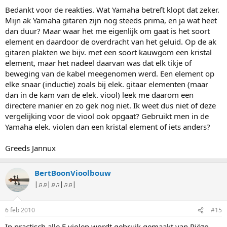
Bedankt voor de reakties. Wat Yamaha betreft klopt dat zeker.
Mijn ak Yamaha gitaren zijn nog steeds prima, en ja wat heet
dan duur? Maar waar het me eigenlijk om gaat is het soort
element en daardoor de overdracht van het geluid. Op de ak
gitaren plakten we bijv. met een soort kauwgom een kristal
element, maar het nadeel daarvan was dat elk tikje of
beweging van de kabel meegenomen werd. Een element op
elke snaar (inductie) zoals bij elek. gitaar elementen (maar
dan in de kam van de elek. viool) leek me daarom een
directere manier en zo gek nog niet. Ik weet dus niet of deze
vergelijking voor de viool ook opgaat? Gebruikt men in de
Yamaha elek. violen dan een kristal element of iets anders?
Greeds Jannux
BertBoonVioolbouw
|♫♫|♫♫|♫♫|
6 feb 2010
#15
In practisch alle E violen wordt gebruik gemaakt van Piëzo-