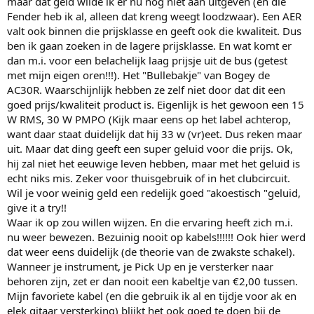
maar dat geld wilde ik er nu nog niet aan uitgeven (en die
Fender heb ik al, alleen dat kreng weegt loodzwaar). Een AER
valt ook binnen die prijsklasse en geeft ook die kwaliteit. Dus
ben ik gaan zoeken in de lagere prijsklasse. En wat komt er
dan m.i. voor een belachelijk laag prijsje uit de bus (getest
met mijn eigen oren!!!). Het "Bullebakje" van Bogey de
AC30R. Waarschijnlijk hebben ze zelf niet door dat dit een
goed prijs/kwaliteit product is. Eigenlijk is het gewoon een 15
W RMS, 30 W PMPO (Kijk maar eens op het label achterop,
want daar staat duidelijk dat hij 33 w (vr)eet. Dus reken maar
uit. Maar dat ding geeft een super geluid voor die prijs. Ok,
hij zal niet het eeuwige leven hebben, maar met het geluid is
echt niks mis. Zeker voor thuisgebruik of in het clubcircuit.
Wil je voor weinig geld een redelijk goed "akoestisch "geluid,
give it a try!!
Waar ik op zou willen wijzen. En die ervaring heeft zich m.i.
nu weer bewezen. Bezuinig nooit op kabels!!!!!! Ook hier werd
dat weer eens duidelijk (de theorie van de zwakste schakel).
Wanneer je instrument, je Pick Up en je versterker naar
behoren zijn, zet er dan nooit een kabeltje van €2,00 tussen.
Mijn favoriete kabel (en die gebruik ik al en tijdje voor ak en
elek gitaar versterking) blijkt het ook goed te doen bij de