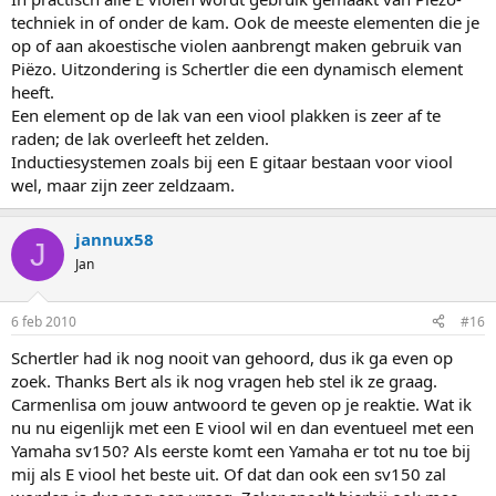
techniek in of onder de kam. Ook de meeste elementen die je
op of aan akoestische violen aanbrengt maken gebruik van
Piëzo. Uitzondering is Schertler die een dynamisch element
heeft.
Een element op de lak van een viool plakken is zeer af te
raden; de lak overleeft het zelden.
Inductiesystemen zoals bij een E gitaar bestaan voor viool
wel, maar zijn zeer zeldzaam.
jannux58
J
Jan
6 feb 2010
#16
Schertler had ik nog nooit van gehoord, dus ik ga even op
zoek. Thanks Bert als ik nog vragen heb stel ik ze graag.
Carmenlisa om jouw antwoord te geven op je reaktie. Wat ik
nu nu eigenlijk met een E viool wil en dan eventueel met een
Yamaha sv150? Als eerste komt een Yamaha er tot nu toe bij
mij als E viool het beste uit. Of dat dan ook een sv150 zal