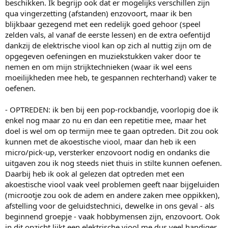
beschikken. Ik begrijp ook dat er mogelijks verschillen zijn
qua vingerzetting (afstanden) enzovoort, maar ik ben
blijkbaar gezegend met een redelijk goed gehoor (speel
zelden vals, al vanaf de eerste lessen) en de extra oefentijd
dankzij de elektrische viool kan op zich al nuttig zijn om de
opgegeven oefeningen en muziekstukken vaker door te
nemen en om mijn strijktechnieken (waar ik wel eens
moeilijkheden mee heb, te gespannen rechterhand) vaker te
oefenen.
- OPTREDEN: ik ben bij een pop-rockbandje, voorlopig doe ik
enkel nog maar zo nu en dan een repetitie mee, maar het
doel is wel om op termijn mee te gaan optreden. Dit zou ook
kunnen met de akoestische viool, maar dan heb ik een
micro/pick-up, versterker enzovoort nodig en ondanks die
uitgaven zou ik nog steeds niet thuis in stilte kunnen oefenen.
Daarbij heb ik ook al gelezen dat optreden met een
akoestische viool vaak veel problemen geeft naar bijgeluiden
(microotje zou ook de adem en andere zaken mee oppikken),
afstelling voor de geluidstechnici, dewelke in ons geval - als
beginnend groepje - vaak hobbymensen zijn, enzovoort. Ook
in dit opzicht lijkt een elektrische viool me dus veel handiger.