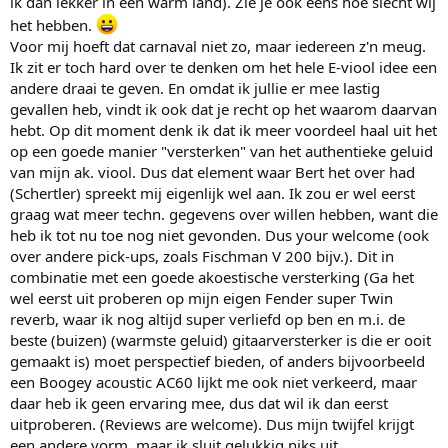
ik dan lekker in een warm land). Zie je ook eens hoe slecht wij
het hebben.
Voor mij hoeft dat carnaval niet zo, maar iedereen z'n meug.
Ik zit er toch hard over te denken om het hele E-viool idee een
andere draai te geven. En omdat ik jullie er mee lastig
gevallen heb, vindt ik ook dat je recht op het waarom daarvan
hebt. Op dit moment denk ik dat ik meer voordeel haal uit het
op een goede manier "versterken" van het authentieke geluid
van mijn ak. viool. Dus dat element waar Bert het over had
(Schertler) spreekt mij eigenlijk wel aan. Ik zou er wel eerst
graag wat meer techn. gegevens over willen hebben, want die
heb ik tot nu toe nog niet gevonden. Dus your welcome (ook
over andere pick-ups, zoals Fischman V 200 bijv.). Dit in
combinatie met een goede akoestische versterking (Ga het
wel eerst uit proberen op mijn eigen Fender super Twin
reverb, waar ik nog altijd super verliefd op ben en m.i. de
beste (buizen) (warmste geluid) gitaarversterker is die er ooit
gemaakt is) moet perspectief bieden, of anders bijvoorbeeld
een Boogey acoustic AC60 lijkt me ook niet verkeerd, maar
daar heb ik geen ervaring mee, dus dat wil ik dan eerst
uitproberen. (Reviews are welcome). Dus mijn twijfel krijgt
een andere vorm, maar ik sluit gelukkig niks uit.