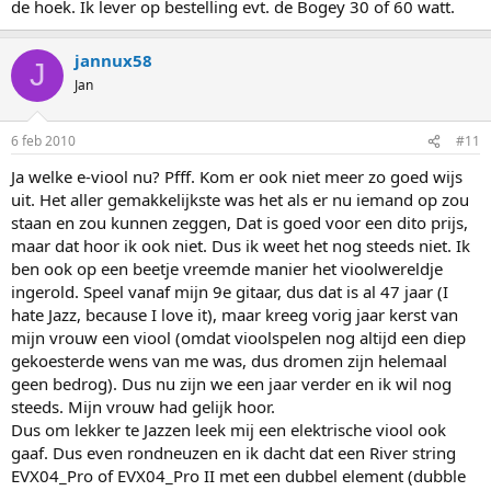
de hoek. Ik lever op bestelling evt. de Bogey 30 of 60 watt.
jannux58
J
Jan
6 feb 2010
#11
Ja welke e-viool nu? Pfff. Kom er ook niet meer zo goed wijs
uit. Het aller gemakkelijkste was het als er nu iemand op zou
staan en zou kunnen zeggen, Dat is goed voor een dito prijs,
maar dat hoor ik ook niet. Dus ik weet het nog steeds niet. Ik
ben ook op een beetje vreemde manier het vioolwereldje
ingerold. Speel vanaf mijn 9e gitaar, dus dat is al 47 jaar (I
hate Jazz, because I love it), maar kreeg vorig jaar kerst van
mijn vrouw een viool (omdat vioolspelen nog altijd een diep
gekoesterde wens van me was, dus dromen zijn helemaal
geen bedrog). Dus nu zijn we een jaar verder en ik wil nog
steeds. Mijn vrouw had gelijk hoor.
Dus om lekker te Jazzen leek mij een elektrische viool ook
gaaf. Dus even rondneuzen en ik dacht dat een River string
EVX04_Pro of EVX04_Pro II met een dubbel element (dubble