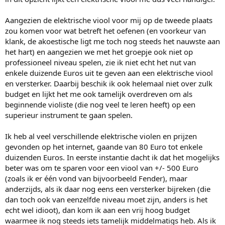
Aangezien de elektrische viool voor mij op de tweede plaats
zou komen voor wat betreft het oefenen (en voorkeur van
klank, de akoestische ligt me toch nog steeds het nauwste aan
het hart) en aangezien we met het groepje ook niet op
professioneel niveau spelen, zie ik niet echt het nut van
enkele duizende Euros uit te geven aan een elektrische viool
en versterker. Daarbij beschik ik ook helemaal niet over zulk
budget en lijkt het me ook tamelijk overdreven om als
beginnende violiste (die nog veel te leren heeft) op een
superieur instrument te gaan spelen.
Ik heb al veel verschillende elektrische violen en prijzen
gevonden op het internet, gaande van 80 Euro tot enkele
duizenden Euros. In eerste instantie dacht ik dat het mogelijks
beter was om te sparen voor een viool van +/- 500 Euro
(zoals ik er één vond van bijvoorbeeld Fender), maar
anderzijds, als ik daar nog eens een versterker bijreken (die
dan toch ook van eenzelfde niveau moet zijn, anders is het
echt wel idioot), dan kom ik aan een vrij hoog budget
waarmee ik nog steeds iets tamelijk middelmatigs heb. Als ik