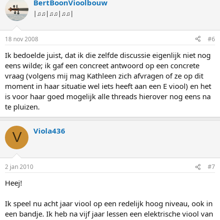
BertBoonVioolbouw
|♫♫|♫♫|♫♫|
18 nov 2008
#6
Ik bedoelde juist, dat ik die zelfde discussie eigenlijk niet nog
eens wilde; ik gaf een concreet antwoord op een concrete
vraag (volgens mij mag Kathleen zich afvragen of ze op dit
moment in haar situatie wel iets heeft aan een E viool) en het
is voor haar goed mogelijk alle threads hierover nog eens na
te pluizen.
Viola436
V
2 jan 2010
#7
Heej!
Ik speel nu acht jaar viool op een redelijk hoog niveau, ook in
een bandje. Ik heb na vijf jaar lessen een elektrische viool van