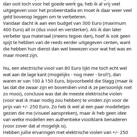
dan ooit toch voor het goede werk ga, heb ik al vrij veel
uitgegeven voor het probeerstadia en moet ik daar weer veel
geld bovenop leggen om te verbeteren.
Vandaar dacht ik aan een budget van 300 Euro (maximum
400 Euro) all in (dus viool en versterker). Als ik dan later
verbeter qua materiaal (ineens tegoei dan), hoef ik ook geen
spijt te hebben van de reeds eerder uitgegeven centen, want
die hebben hun dienst dan wel bewezen voor wat het was en
maar moest zijn.
Nu, een electrische viool van 80 Euro lijkt me toch echt wel
wat aan de lage kant (mogelijks - nog meer - brol?), dan
waren er van 100 à 150 Euro, bijvoorbeeld die Stagg (maar ik
las dat die zwaar zijn en bovendien vind ik ze persoonlijk niet
zo mooi), conclusie was dat de meeste elektrische violen
(voor wat ik maar nodig zou hebben) te vinden zijn voor de
prijs van +/- 250 Euro. Zo heb ik wel al een paar modelletjes
gezien die me (visueel aanspreken), maar ik heb geen idee
van welke modellen een authentieke vioolklank benaderen
(voor zover dat al mogelijk is).
Hebben jullie ervaringen met elektrische violen van +/- 250