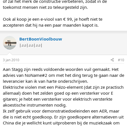
of zal het merk de constructie verbeteren, zodat in de
toekomst mensen niet zo teleurgesteld zijn.
Ook al koop je een e-viool van € 99, je hoeft niet te
accepteren dat hij na een paar maanden kapot is.
BertBoonVioolbouw
|♫♫|♫♫|♫♫|
3 jan 2010
#10
Aan Stagg zijn reeds voldoende woorden vuil gemaakt. Het
advies van NoName#2 om met het ding terug te gaan naar de
leverancier kan ik van harte onderschrijven.
Elektrische violen met een Piëzo-element (dat zijn ze practisch
allemaal) doen het zelden goed op een versterker voor E
gitaren; je hebt een versterker voor elektrisch versterkte
akoestische instrumenten nodig.
Ik zelf gebruik voor demonstratiedoeleinden een AER, maar
die is niet echt goedkoop. Er zijn goedkopere alternatieven uit
China die je wellicht kunt uitproberen bij de muziekzaak om