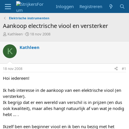
Inloggen
Registreren
Elektrische instrumenten
Aankoop electrische viool en versterker
T
S
Kathleen
18 nov 2008
o
t
p
a
Kathleen
K
i
r
c
t
s
d
t
a
18 nov 2008
#1
a
t
r
u
Hoi iedereen!
t
m
e
Ik heb interesse in de aankoop van een elektrische viool (en
r
versterker).
Ik begrijp dat er een wereld van verschil is in prijzen (en dus
ook kwaliteit), maar alles hangt natuurlijk af van wat je nodig
hebt ... .
Ikzelf ben een beginner viool en ik ben nu bezig met het