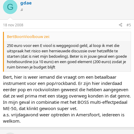
gdae
G
♫
18 nov 2008
#5
BertBoonVioolbouw zei:
250 euro voor een E viool is weggegooid geld, al loop ik met die
uitspraak het risico een hernieuwde discussie over hetzelfde te
starten (dat is niet mijn bedoeling). Beter is in jouw geval een goede
hotelsourdine (ca 10 euro) en een goed element (200 euro) zodat je
ruim binnen je budget blijft
Bert, hier is weer iemand die vraagt om een betaalbaar
instrument voor een pop/rockband. Er zijn hier inderdaad
eerder pop en rockviolisten geweest die hebben aangegeven
dat ze wel prima met een stagg overweg konden in dat genre.
In mijn geval in combinatie met het BOSS multi-effectpedaal
ME-50, dat klinkt gewoon super vet.
a.s. vrijdagavond weer optreden in Amersfoort, iedereen is
welkom.