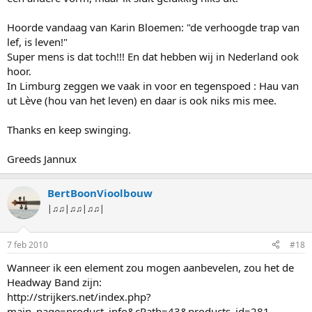
Hoorde vandaag van Karin Bloemen: "de verhoogde trap van
lef, is leven!"
Super mens is dat toch!!! En dat hebben wij in Nederland ook
hoor.
In Limburg zeggen we vaak in voor en tegenspoed : Hau van
ut Lève (hou van het leven) en daar is ook niks mis mee.
Thanks en keep swinging.
Greeds Jannux
BertBoonVioolbouw
|♫♫|♫♫|♫♫|
7 feb 2010
#18
Wanneer ik een element zou mogen aanbevelen, zou het de
Headway Band zijn:
http://strijkers.net/index.php?
main_page=product_info&cPath=43&products_id=281