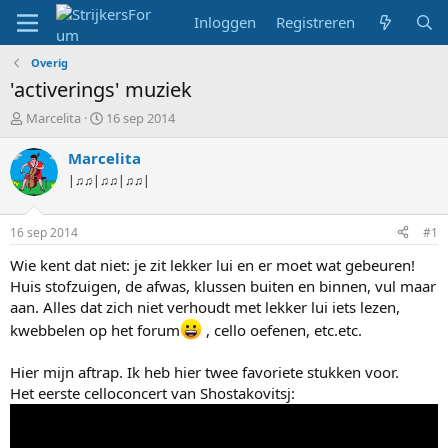
Inloggen
Registreren
Overig
'activerings' muziek
T
S
Marcelita
16 sep 2014
o
t
p
a
Marcelita
i
r
|♫♫|♫♫|♫♫|
c
t
s
d
t
a
16 sep 2014
#1
a
t
r
u
Wie kent dat niet: je zit lekker lui en er moet wat gebeuren!
t
m
Huis stofzuigen, de afwas, klussen buiten en binnen, vul maar
e
aan. Alles dat zich niet verhoudt met lekker lui iets lezen,
r
kwebbelen op het forum
, cello oefenen, etc.etc.
Hier mijn aftrap. Ik heb hier twee favoriete stukken voor.
Het eerste celloconcert van Shostakovitsj: