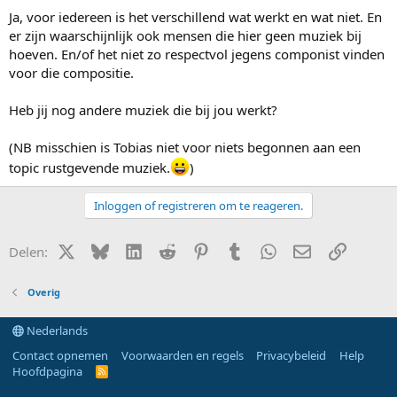
Ja, voor iedereen is het verschillend wat werkt en wat niet. En
er zijn waarschijnlijk ook mensen die hier geen muziek bij
hoeven. En/of het niet zo respectvol jegens componist vinden
voor die compositie.
Heb jij nog andere muziek die bij jou werkt?
(NB misschien is Tobias niet voor niets begonnen aan een
topic rustgevende muziek.
)
Inloggen of registreren om te reageren.
X (Twitter)
Bluesky
LinkedIn
Reddit
Pinterest
Tumblr
WhatsApp
E-mail
Link
Delen:
Overig
Nederlands
Contact opnemen
Voorwaarden en regels
Privacybeleid
Help
Hoofdpagina
R
S
S