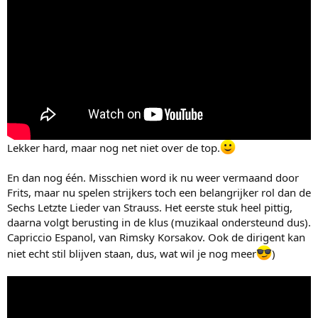
Lekker hard, maar nog net niet over de top.
En dan nog één. Misschien word ik nu weer vermaand door
Frits, maar nu spelen strijkers toch een belangrijker rol dan de
Sechs Letzte Lieder van Strauss. Het eerste stuk heel pittig,
daarna volgt berusting in de klus (muzikaal ondersteund dus).
Capriccio Espanol, van Rimsky Korsakov. Ook de dirigent kan
niet echt stil blijven staan, dus, wat wil je nog meer
)