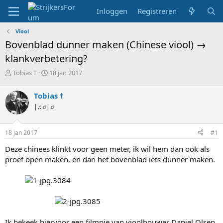
Inloggen
Registreren
Viool
Bovenblad dunner maken (Chinese viool) →
klankverbetering?
T
S
Tobias †
18 jan 2017
o
t
p
a
Tobias †
i
r
|♫♫|♫
c
t
s
d
t
a
18 jan 2017
#1
a
t
r
u
Deze chinees klinkt voor geen meter, ik wil hem dan ook als
t
m
proef open maken, en dan het bovenblad iets dunner maken.
e
r
Ik bekeek hiervoor een filmpje van vioolbouwer Daniel Olsen.