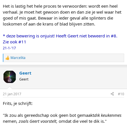
Het is lastig het hele proces te verwoorden: wordt een heel
verhaal. Je moet het gewoon doen en dan zie je wel waar het
goed of mis gaat. Bewaar in ieder geval alle splinters die
loskomen of aan de krans of blad blijven zitten.
* deze bewering is onjuist! Heeft Geert niet beweerd in #8.
Zie ook #11
21-1-'17
Marcelita
W
a
a
Geert
r
d
Geert
e
r
i
21 jan 2017
#10
n
g
Frits, je schrijft:
e
n
:
"Ik zou als gereedschap ook geen bot gemaakt
dik keukenmes
nemen
, zoals Geert voorstelt,
omdat die veel te dik is."