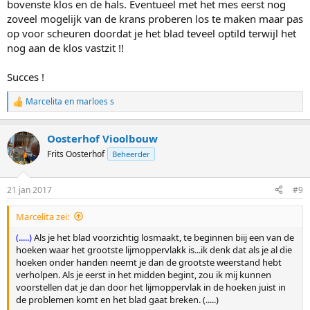
bovenste klos en de hals. Eventueel met het mes eerst nog
zoveel mogelijk van de krans proberen los te maken maar pas
op voor scheuren doordat je het blad teveel optild terwijl het
nog aan de klos vastzit !!
Succes !
Marcelita
en
marloes s
W
a
a
Oosterhof Vioolbouw
r
d
Frits Oosterhof
Beheerder
e
r
i
21 jan 2017
#9
n
g
Marcelita zei:
e
n
(.....)
Als je het blad voorzichtig losmaakt, te beginnen biij een van de
:
hoeken waar het grootste lijmoppervlakk is...ik denk dat als je al die
hoeken onder handen neemt je dan de grootste weerstand hebt
verholpen. Als je eerst in het midden begint, zou ik mij kunnen
voorstellen dat je dan door het lijmoppervlak in de hoeken juist in
de problemen komt en het blad gaat breken. (.....)