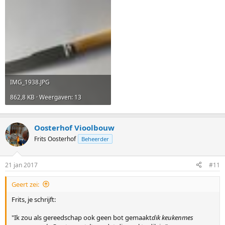
IMG_1938.JPG
862,8 KB · Weergaven: 13
Oosterhof Vioolbouw
Frits Oosterhof
Beheerder
21 jan 2017
#11
Geert zei:
Frits, je schrijft:
"Ik zou als gereedschap ook geen bot gemaakt
dik keukenmes