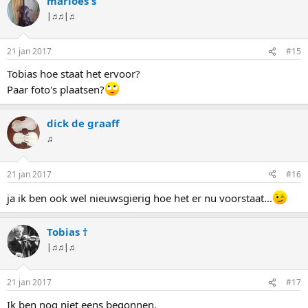
marloes s
|♫♫|♫
21 jan 2017
#15
Tobias hoe staat het ervoor?
Paar foto's plaatsen?
dick de graaff
♫
21 jan 2017
#16
ja ik ben ook wel nieuwsgierig hoe het er nu voorstaat...
Tobias †
|♫♫|♫
21 jan 2017
#17
Ik ben nog niet eens begonnen.