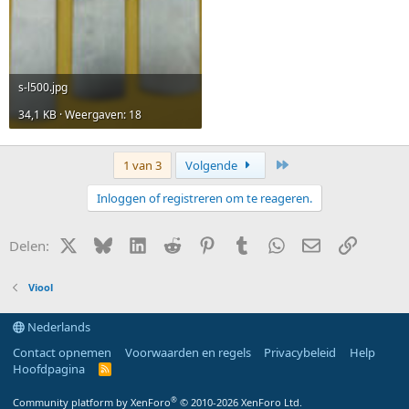
s-l500.jpg
34,1 KB · Weergaven: 18
Laatste
1 van 3
Volgende
Inloggen of registreren om te reageren.
X (Twitter)
Bluesky
LinkedIn
Reddit
Pinterest
Tumblr
WhatsApp
E-mail
Link
Delen:
Viool
Nederlands
Contact opnemen
Voorwaarden en regels
Privacybeleid
Help
Hoofdpagina
R
S
S
®
Community platform by XenForo
© 2010-2026 XenForo Ltd.