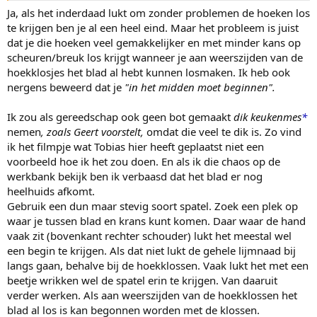
Ja, als het inderdaad lukt om zonder problemen de hoeken los
te krijgen ben je al een heel eind. Maar het probleem is juist
dat je die hoeken veel gemakkelijker en met minder kans op
scheuren/breuk los krijgt wanneer je aan weerszijden van de
hoekklosjes het blad al hebt kunnen losmaken. Ik heb ook
nergens beweerd dat je
"in het midden moet beginnen".
Ik zou als gereedschap ook geen bot gemaakt
dik keukenmes
*
nemen
, zoals Geert voorstelt,
omdat die veel te dik is. Zo vind
ik het filmpje wat Tobias hier heeft geplaatst niet een
voorbeeld hoe ik het zou doen. En als ik die chaos op de
werkbank bekijk ben ik verbaasd dat het blad er nog
heelhuids afkomt.
Gebruik een dun maar stevig soort spatel. Zoek een plek op
waar je tussen blad en krans kunt komen. Daar waar de hand
vaak zit (bovenkant rechter schouder) lukt het meestal wel
een begin te krijgen. Als dat niet lukt de gehele lijmnaad bij
langs gaan, behalve bij de hoekklossen. Vaak lukt het met een
beetje wrikken wel de spatel erin te krijgen. Van daaruit
verder werken. Als aan weerszijden van de hoekklossen het
blad al los is kan begonnen worden met de klossen.