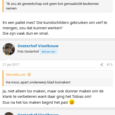
n
"Ik zou als gereedschap ook geen bot gemaakt
dik keukenmes
:
nemen
En een pallet mes? Die kunstschilders gebruiken om verf te
mengen, zou dat kunnen werken?
Die zijn vaak dun en smal.
Oosterhof Vioolbouw
Frits Oosterhof
Beheerder
21 jan 2017
#13
Marcelita zei:
Ha mooi, apart onderwerp blad losmaken!
Ja, niet alleen los maken, maar ook dunner maken om de
klank te verbeteren want daar ging het Tobias om!
Dus na het los maken begint het pas!
Oosterhof Vioolbouw