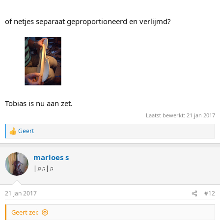
of netjes separaat geproportioneerd en verlijmd?
Tobias is nu aan zet.
Laatst bewerkt:
21 jan 2017
Geert
W
a
a
marloes s
r
d
|♫♫|♫
e
r
i
21 jan 2017
#12
n
g
Geert zei:
e