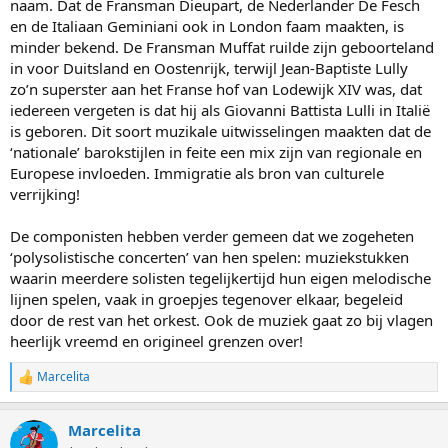
naam. Dat de Fransman Dieupart, de Nederlander De Fesch
en de Italiaan Geminiani ook in London faam maakten, is
minder bekend. De Fransman Muffat ruilde zijn geboorteland
in voor Duitsland en Oostenrijk, terwijl Jean-Baptiste Lully
zo’n superster aan het Franse hof van Lodewijk XIV was, dat
iedereen vergeten is dat hij als Giovanni Battista Lulli in Italië
is geboren. Dit soort muzikale uitwisselingen maakten dat de
‘nationale’ barokstijlen in feite een mix zijn van regionale en
Europese invloeden. Immigratie als bron van culturele
verrijking!
De componisten hebben verder gemeen dat we zogeheten
‘polysolistische concerten’ van hen spelen: muziekstukken
waarin meerdere solisten tegelijkertijd hun eigen melodische
lijnen spelen, vaak in groepjes tegenover elkaar, begeleid
door de rest van het orkest. Ook de muziek gaat zo bij vlagen
heerlijk vreemd en origineel grenzen over!
Marcelita
W
a
a
Marcelita
r
d