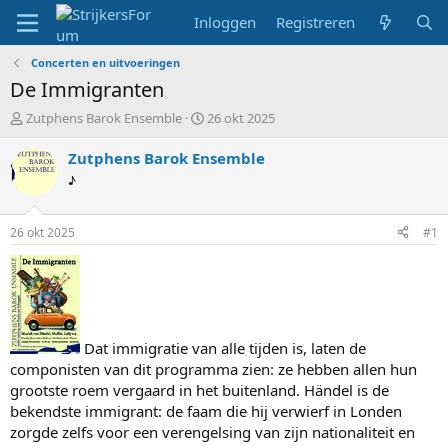
Inloggen
Registreren
Concerten en uitvoeringen
De Immigranten
T
S
Zutphens Barok Ensemble
26 okt 2025
o
t
p
a
Zutphens Barok Ensemble
i
r
♪
c
t
s
d
t
a
26 okt 2025
#1
a
t
r
u
t
m
e
r
Dat immigratie van alle tijden is, laten de
componisten van dit programma zien: ze hebben allen hun
grootste roem vergaard in het buitenland. Händel is de
bekendste immigrant: de faam die hij verwierf in Londen
zorgde zelfs voor een verengelsing van zijn nationaliteit en