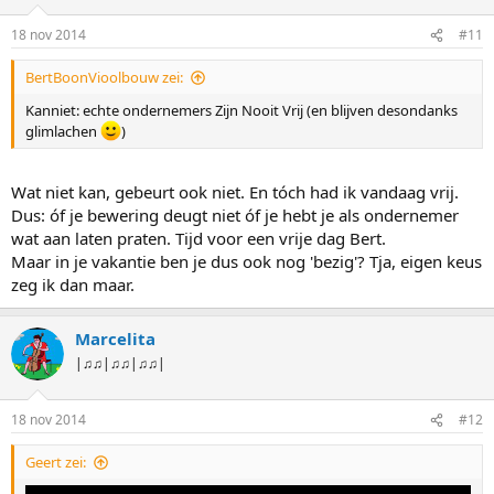
18 nov 2014
#11
BertBoonVioolbouw zei:
Kanniet: echte ondernemers Zijn Nooit Vrij (en blijven desondanks
glimlachen
)
Wat niet kan, gebeurt ook niet. En tóch had ik vandaag vrij.
Dus: óf je bewering deugt niet óf je hebt je als ondernemer
wat aan laten praten. Tijd voor een vrije dag Bert.
Maar in je vakantie ben je dus ook nog 'bezig'? Tja, eigen keus
zeg ik dan maar.
Marcelita
|♫♫|♫♫|♫♫|
18 nov 2014
#12
Geert zei: