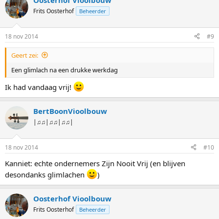
Oosterhof Vioolbouw
r
d
Frits Oosterhof
Beheerder
e
r
i
18 nov 2014
#9
n
g
Geert zei:
e
n
Een glimlach na een drukke werkdag
:
Ik had vandaag vrij!
BertBoonVioolbouw
|♫♫|♫♫|♫♫|
18 nov 2014
#10
Kanniet: echte ondernemers Zijn Nooit Vrij (en blijven
desondanks glimlachen
)
Oosterhof Vioolbouw
Frits Oosterhof
Beheerder