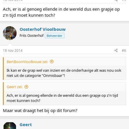
n
g
Ach, er is al genoeg ellende in de wereld dus een grapje op
e
z'n tijd moet kunnen toch?
n
:
Oosterhof Vioolbouw
Frits Oosterhof
Beheerder
18 nov 2014
#6
BertBoonVioolbouw zei:
Ik kan er de grap wel van inzien en de onderhavige alt was nou ook
niet uit de categorie "Onmisbaar"!
Geert zei:
Ach, er is al genoeg ellende in de wereld dus een grapje op z'n tijd
moet kunnen toch?
Maar wat draagt het bij op dit forum?
Geert