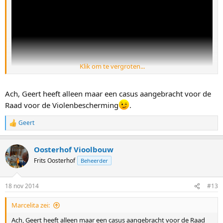
Klik om te vergroten...
Ach, Geert heeft alleen maar een casus aangebracht voor de
Raad voor de Violenbescherming
.
Geert
W
a
a
Oosterhof Vioolbouw
r
d
Frits Oosterhof
Beheerder
e
r
i
18 nov 2014
#13
n
g
Marcelita zei:
e
n
Ach, Geert heeft alleen maar een casus aangebracht voor de Raad
: