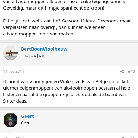
van altvioolmoppen . Ik ben er hele leuke tegengekomen.
Geweldig, maar dit filmpje spant echt de kroon!
Dit blijft toch wel staan he? Gewoon tè leuk. Desnoods maar
verplaatsen naar 'overig' , dan kunnen we er een
altvioolmoppen-topic van maken!
BertBoonVioolbouw
|♫♫|♫♫|♫♫|
19 nov 2014
#18
Ik houd van Vlamingen en Walen, zelfs van Belgen, dus kijk
uit met belgenmoppen! Van altvioolmoppen bestaan al hele
lijsten, maar al die grappen zijn al zo oud als de baard van
Sinterklaas.
Geert
Geert