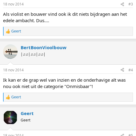
i
18 nov 2014
#3
n
g
Als violist en bouwer vind ook ik dit niets bijdragen aan het
e
edele ambacht. Dus....
n
:
Geert
W
a
a
BertBoonVioolbouw
r
d
|♫♫|♫♫|♫♫|
e
r
i
18 nov 2014
#4
n
g
Ik kan er de grap wel van inzien en de onderhavige alt was
e
nou ook niet uit de categorie "Onmisbaar"!
n
:
Geert
W
a
a
Geert
r
d
Geert
e
r
i
18 nov 2014
#5