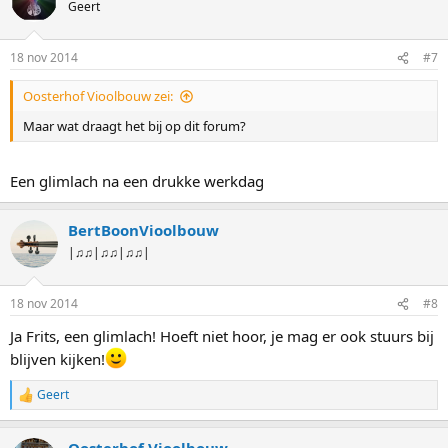
Geert
18 nov 2014
#7
Oosterhof Vioolbouw zei:
Maar wat draagt het bij op dit forum?
Een glimlach na een drukke werkdag
BertBoonVioolbouw
|♫♫|♫♫|♫♫|
18 nov 2014
#8
Ja Frits, een glimlach! Hoeft niet hoor, je mag er ook stuurs bij
blijven kijken!
Geert
W
a
a