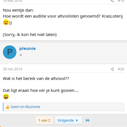
19 nov 2014
#19
Nou eentje dan:
Hoe wordt een auditie voor altviolisten genoemd? KrasLoterij
))
(Sorry, ik kon het niet laten)
pleunie
P
♫
20 nov 2014
#20
Wat is het bereik van de altviool??
Dat ligt eraan hoe ver je kunt gooien....
Geert
en
Muzirene
W
a
a
Laatste
1 van 2
Volgende
r
d