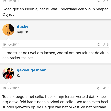
19 nov 2014
#15
n
g
Goed gezien Pleunie, het is (was) inderdaad een Violin Shaped
e
Object!
n
:
ducky
Daphne
19 nov 2014
#16
Ik moest er ook wel om lachen, vooral om het feit dat de alt in
een racket-tas pas.
gevoeligesnaar
Karin
19 nov 2014
#17
Toen ik begon met cello, heb ik mijn leraar verteld dat ik heel
erg getwijfeld had tussen altviool en cello. Ben toen even heel
subtiel gewezen op 'de Belgen van het orkest' en het bestaan