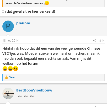
voor de Violenbescherming
.
In dat geval zit 'ie hier verkeerd!
pleunie
P
♫
18 nov 2014
#14
Hihihihi ik hoop dat dit een van die veel genoemde Chinese
VSO'tjes was. Moet er stiekem wel hard om lachen, maar ik
heb dan ook bepaald een slechte smaak. Van mij is dit
welkom op het forum
Geert
W
a
a
BertBoonVioolbouw
r
d
|♫♫|♫♫|♫♫|
e
r
i