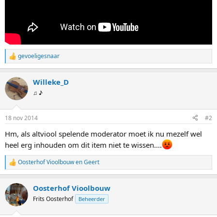
gevoeligesnaar
W
a
a
Willeke_D
r
d
♫ ♪
e
r
i
18 nov 2014
#2
n
g
Hm, als altviool spelende moderator moet ik nu mezelf wel
e
heel erg inhouden om dit item niet te wissen....
n
:
Oosterhof Vioolbouw
en
Geert
W
a
a
Oosterhof Vioolbouw
r
d
Frits Oosterhof
Beheerder
e
r