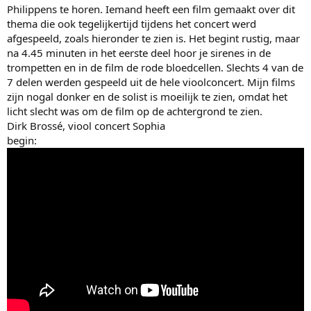
Philippens te horen. Iemand heeft een film gemaakt over dit
thema die ook tegelijkertijd tijdens het concert werd
afgespeeld, zoals hieronder te zien is. Het begint rustig, maar
na 4.45 minuten in het eerste deel hoor je sirenes in de
trompetten en in de film de rode bloedcellen. Slechts 4 van de
7 delen werden gespeeld uit de hele vioolconcert. Mijn films
zijn nogal donker en de solist is moeilijk te zien, omdat het
licht slecht was om de film op de achtergrond te zien.
Dirk Brossé, viool concert Sophia
begin: