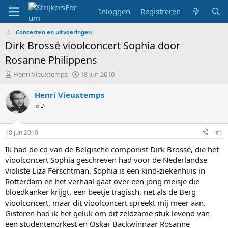
Inloggen
Registreren
Concerten en uitvoeringen
Dirk Brossé vioolconcert Sophia door
Rosanne Philippens
T
S
Henri Vieuxtemps
18 jun 2010
o
t
p
a
Henri Vieuxtemps
i
r
♫ ♪
c
t
s
d
t
a
18 jun 2010
#1
a
t
r
u
Ik had de cd van de Belgische componist Dirk Brossé, die het
t
m
vioolconcert Sophia geschreven had voor de Nederlandse
e
violiste Liza Ferschtman. Sophia is een kind-ziekenhuis in
r
Rotterdam en het verhaal gaat over een jong meisje die
bloedkanker krijgt, een beetje tragisch, net als de Berg
vioolconcert, maar dit vioolconcert spreekt mij meer aan.
Gisteren had ik het geluk om dit zeldzame stuk levend van
een studentenorkest en Oskar Backwinnaar Rosanne