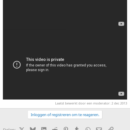
Laatst bewerkt door een moderator:
2 dec 2013
Inloggen of registreren om te reageren.
X (Twitter)
Bluesky
LinkedIn
Reddit
Pinterest
Tumblr
WhatsApp
E-mail
Link
Delen: