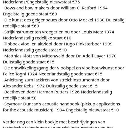
Nederlands/Engelstalig nieuwstaat €75
-Bows and bow makers door William C. Retford 1964
Engelstalig goede staat €60
-Die kunst des geigenbaues door Otto Mockel 1930 Duitstalig
redelijke staat €60
-Strijkinstrumenten vroeger en nu door Louis Metz 1974
Nederlandstalig redelijke staat €10
-Tipboek viool en altviool door Hugo Pinksterboer 1999
Nederlandstalig goede staat €10
-Matthias Klotz von Mittenwald door Dr. Adolf Layer 1970
Duitstalig goede staat €15
-De ontwikkelingsgang der vioolspel en vioolbouwkunst door
Felice Togni 1924 Nederlandstalig goede staat €15
-Anleitung zum lackiren von streichinstrumenten door
Alexander Rebs 1972 Duitstalig goede staat €15
-Beethoven door Herman Rutters 1926 Nederlandstalig
redelijke staat €8
-Seymour Duncan's acoustic handbook (pickup applications
for the acoustic musician) 1994 Engelstalig nieuwstaat €10
Verder nog een klein boekje met beschrijvingen van
technische tekeningen van muziekinstrumenten van het