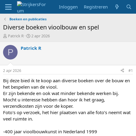
Inloggen
Registreren
Boeken en publicaties
Diverse boeken vioolbouw en spel
T
S
Patrick R
2 apr 2026
o
t
p
a
Patrick R
P
i
r
c
t
s
d
t
a
2 apr 2026
#1
a
t
r
u
Bij deze bied ik te koop aan diverse boeken over de bouw en
t
m
het bespelen van de viool.
e
Er zijn bekende en ook wat minder bekende werken bij.
r
Mocht u interesse hebben dan hoor ik het graag,
verzendkosten zijn voor de koper.
Foto's op verzoek, het hier plaatsen van alle foto’s neemt wat
veel ruimte in.
-400 jaar vioolbouwkunst in Nederland 1999