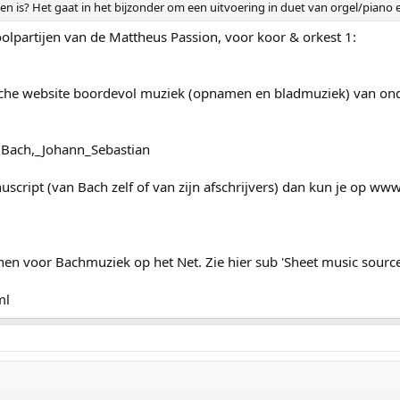
en is? Het gaat in het bijzonder om een uitvoering in duet van orgel/piano e
oolpartijen van de Mattheus Passion, voor koor & orkest 1:
sche website boordevol muziek (opnamen en bladmuziek) van onde
y:Bach,_Johann_Sebastian
uscript (van Bach zelf of van zijn afschrijvers) dan kun je op www
nnen voor Bachmuziek op het Net. Zie hier sub 'Sheet music source
ml