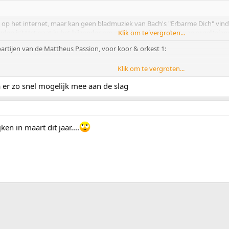
 op het internet, maar kan geen bladmuziek van Bach's "Erbarme Dich" vind
nden is? Het gaat in het bijzonder om een uitvoering in duet van orgel/piano
Klik om te vergroten...
partijen van de Mattheus Passion, voor koor & orkest 1:
Klik om te vergroten...
e website boordevol muziek (opnamen en bladmuziek) van onder andere J.S. 
 er zo snel mogelijk mee aan de slag
ach,_Johann_Sebastian
ript (van Bach zelf of van zijn afschrijvers) dan kun je op www.bach-digital.d
en in maart dit jaar....
n voor Bachmuziek op het Net. Zie hier sub 'Sheet music sources':
ink