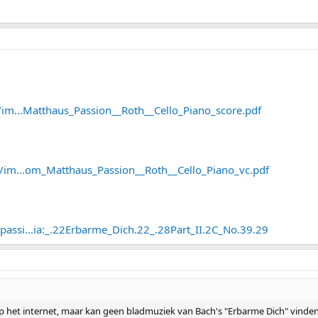
es/im...Matthaus_Passion__Roth__Cello_Piano_score.pdf
es/im...om_Matthaus_Passion__Roth__Cello_Piano_vc.pdf
passi...ia:_.22Erbarme_Dich.22_.28Part_II.2C_No.39.29
p het internet, maar kan geen bladmuziek van Bach's "Erbarme Dich" vinden