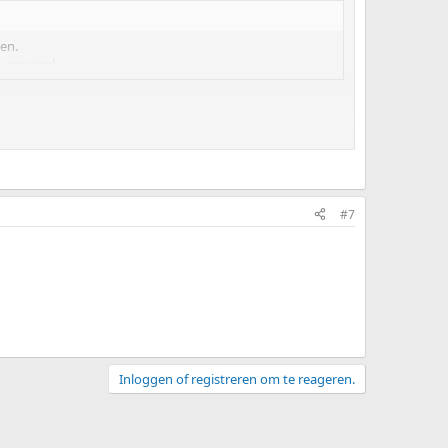
en.
 en viool.
Bach (maar ook héél, héél veel meer):
#7
e terecht:
Inloggen of registreren om te reageren.