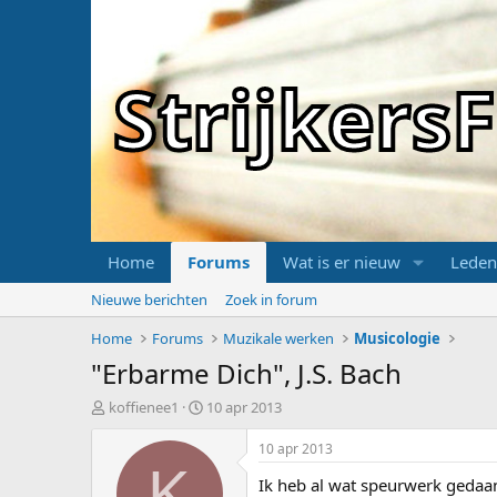
Strijker
Home
Forums
Wat is er nieuw
Leden
Nieuwe berichten
Zoek in forum
Home
Forums
Muzikale werken
Musicologie
"Erbarme Dich", J.S. Bach
T
S
koffienee1
10 apr 2013
o
t
p
a
10 apr 2013
i
r
K
Ik heb al wat speurwerk gedaa
c
t