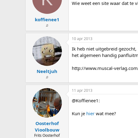
s
d
Wie weet een site waar dat te v
t
a
a
t
koffienee1
r
u
t
m
♫
e
r
10 apr 2013
Ik heb niet uitgebreid gezocht,
het algemeen handig panfluitmu
http://www.muscal-verlag.com
Neeltjuh
♫
11 apr 2013
@Koffienee1:
Kun je
hier
wat mee?
Oosterhof
Vioolbouw
Frits Oosterhof