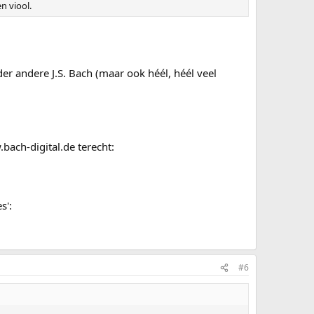
n viool.
r andere J.S. Bach (maar ook héél, héél veel
.bach-digital.de terecht:
s':
#6