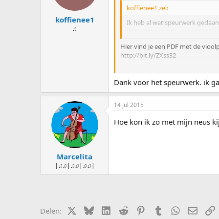
koffienee1 zei:
koffienee1
Ik heb al wat speurwerk gedaan
♫
Wie weet een site waar dat te vi
Hier vind je een PDF met de viool
http://bit.ly/ZXss32
Deze haalde ik van de fantastisch
Dank voor het speurwerk. ik ga
http://imslp.org/wiki/Category:B
14 jul 2015
Maar speel je liever uit het manusc
Hoe kon ik zo met mijn neus kijk
http://bit.ly/YgRoHr
Er zijn nog talloze andere bronne
Marcelita
http://www.jsbach.org/web.html
|♫♫|♫♫|♫♫|
X (Twitter)
Bluesky
LinkedIn
Reddit
Pinterest
Tumblr
WhatsApp
E-mail
L
Delen: