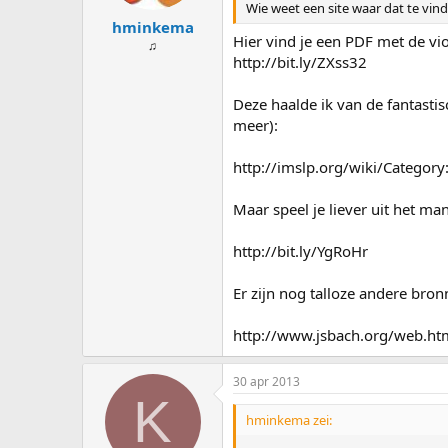
Wie weet een site waar dat te vind
hminkema
Hier vind je een PDF met de vi
♫
http://bit.ly/ZXss32
Deze haalde ik van de fantasti
meer):
http://imslp.org/wiki/Categor
Maar speel je liever uit het man
http://bit.ly/YgRoHr
Er zijn nog talloze andere bro
http://www.jsbach.org/web.ht
30 apr 2013
K
hminkema zei: