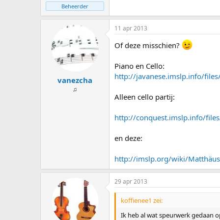
Beheerder
11 apr 2013
Of deze misschien?
Piano en Cello:
http://javanese.imslp.info/fil
vanezcha
♫
Alleen cello partij:
http://conquest.imslp.info/fil
en deze:
http://imslp.org/wiki/Matthäus
29 apr 2013
koffienee1 zei:
Ik heb al wat speurwerk gedaan o