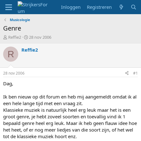
Inloggen
Registreren
Musicologie
Genre
T
S
Reffie2
28 nov 2006
o
t
p
a
Reffie2
R
i
r
c
t
s
d
t
a
28 nov 2006
#1
a
t
r
u
Dag,
t
m
e
Ik ben nieuw op dit forum en heb mij aangemeldt omdat ik al
r
een hele lange tijd met een vraag zit.
Klassieke muziek is natuurlijk heel erg leuk maar het is een
groot genre, je hebt zoveel soorten en toevallig vind ik 1
bepaald genre heel erg leuk. Maar ik heb geen flauw idee hoe
het heet, of er nog meer liedjes van die soort zijn, of het wel
tot de klassieke muziek hoort enz.