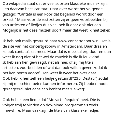
Op wikipedia staat dat er veel soorten klassieke muziek zijn.
Een daarvan heet 'cantata'. Daar over wordt het volgende
gezegd: "Cantata is een koor dat begeleid wordt door een
orkest." Maar voor de rest zetten zij er geen voorbeelden bij
van artiesten of liedjes dus veel heb ik daar ook niet aan.
Mogelijk is het deze muziek soort maar dat weet ik niet zeker.
Ik heb ook mails gestuurd naar www.concertgebouw.nl Dat is
de site van het concertgebouw in Amsterdam. Daar draaien
ze ook cantata's en meer. Maar dat is meestal erg duur en dan
weet ik nog niet of het wel de muziek is die ik leuk vind.
Ik heb aan hen gevraagd, net als hier, of zij mij titels,
artiesten, voorbeelden of wat dan ook willen geven zodat ik
het kan horen vooraf. Dan weet ik waar het over gaat.
Ook heb ik hen zelf een liedje gestuurd("235_Destati") zodat
zij mij misschien beter kunnen informeren. Zij hebben nooit
gereageerd, niet eens een bericht met 'Ga weg'.
Ook heb ik een liedje dat "Mozart - Requim" heet. Die is
volgensmij te vinden op download programma's zoals
limewhire. Maar vaak zijn de titels van klassieke liedjes