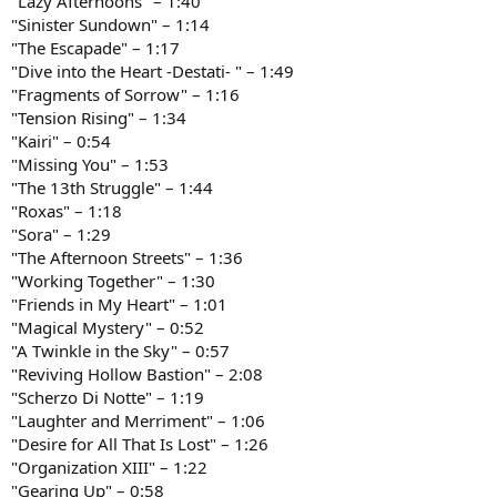
"Lazy Afternoons" – 1:40
"Sinister Sundown" – 1:14
"The Escapade" – 1:17
"Dive into the Heart -Destati- " – 1:49
"Fragments of Sorrow" – 1:16
"Tension Rising" – 1:34
"Kairi" – 0:54
"Missing You" – 1:53
"The 13th Struggle" – 1:44
"Roxas" – 1:18
"Sora" – 1:29
"The Afternoon Streets" – 1:36
"Working Together" – 1:30
"Friends in My Heart" – 1:01
"Magical Mystery" – 0:52
"A Twinkle in the Sky" – 0:57
"Reviving Hollow Bastion" – 2:08
"Scherzo Di Notte" – 1:19
"Laughter and Merriment" – 1:06
"Desire for All That Is Lost" – 1:26
"Organization XIII" – 1:22
"Gearing Up" – 0:58