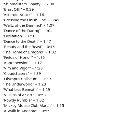
"Shipmeisters' Shanty" – 2:00
"Blast Off!" – 0:39
"Asteroid Attack" – 1:16
"Crossing the Finish Line" – 0:41
"Waltz of the Damned" – 1:07
"Dance of the Daring" – 1:04
"Hesitation" – 1:10
"Dance to the Death" – 1:47
"Beauty and the Beast" – 0:46
"The Home of Dragons" – 1:32
"Fields of Honor" – 1:16
"Apprehension" – 1:17
"Vim and Vigor" – 1:28
"Cloudchasers" – 1:39
"Olympus Coliseum" – 1:39
"The Underworld" – 1:23
"What Lies Beneath" – 1:29
"Villains of a Sort" – 0:53
"Rowdy Rumble" – 1:32
"Mickey Mouse Club March" – 1:15
"A Walk in Andante" – 0:55