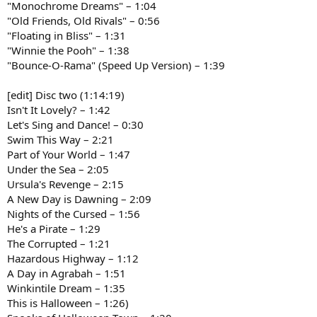
"Monochrome Dreams" – 1:04
"Old Friends, Old Rivals" – 0:56
"Floating in Bliss" – 1:31
"Winnie the Pooh" – 1:38
"Bounce-O-Rama" (Speed Up Version) – 1:39
[edit] Disc two (1:14:19)
Isn't It Lovely? – 1:42
Let's Sing and Dance! – 0:30
Swim This Way – 2:21
Part of Your World – 1:47
Under the Sea – 2:05
Ursula's Revenge – 2:15
A New Day is Dawning – 2:09
Nights of the Cursed – 1:56
He's a Pirate – 1:29
The Corrupted – 1:21
Hazardous Highway – 1:12
A Day in Agrabah – 1:51
Winkintile Dream – 1:35
This is Halloween – 1:26)