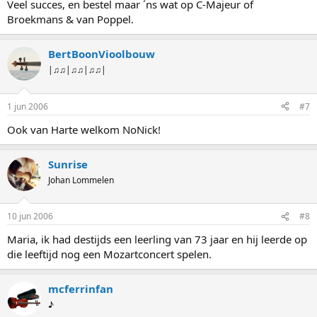
Veel succes, en bestel maar ´ns wat op C-Majeur of
Broekmans & van Poppel.
BertBoonVioolbouw
|♫♫|♫♫|♫♫|
1 jun 2006
#7
Ook van Harte welkom NoNick!
Sunrise
Johan Lommelen
10 jun 2006
#8
Maria, ik had destijds een leerling van 73 jaar en hij leerde op
die leeftijd nog een Mozartconcert spelen.
mcferrinfan
♪