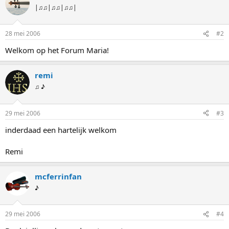
|♫♫|♫♫|♫♫|
28 mei 2006
#2
Welkom op het Forum Maria!
remi
♫ ♪
29 mei 2006
#3
inderdaad een hartelijk welkom
Remi
mcferrinfan
♪
29 mei 2006
#4