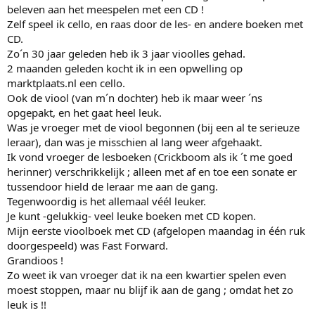
beleven aan het meespelen met een CD !
Zelf speel ik cello, en raas door de les- en andere boeken met
CD.
Zo´n 30 jaar geleden heb ik 3 jaar vioolles gehad.
2 maanden geleden kocht ik in een opwelling op
marktplaats.nl een cello.
Ook de viool (van m´n dochter) heb ik maar weer ´ns
opgepakt, en het gaat heel leuk.
Was je vroeger met de viool begonnen (bij een al te serieuze
leraar), dan was je misschien al lang weer afgehaakt.
Ik vond vroeger de lesboeken (Crickboom als ik ´t me goed
herinner) verschrikkelijk ; alleen met af en toe een sonate er
tussendoor hield de leraar me aan de gang.
Tegenwoordig is het allemaal véél leuker.
Je kunt -gelukkig- veel leuke boeken met CD kopen.
Mijn eerste vioolboek met CD (afgelopen maandag in één ruk
doorgespeeld) was Fast Forward.
Grandioos !
Zo weet ik van vroeger dat ik na een kwartier spelen even
moest stoppen, maar nu blijf ik aan de gang ; omdat het zo
leuk is !!