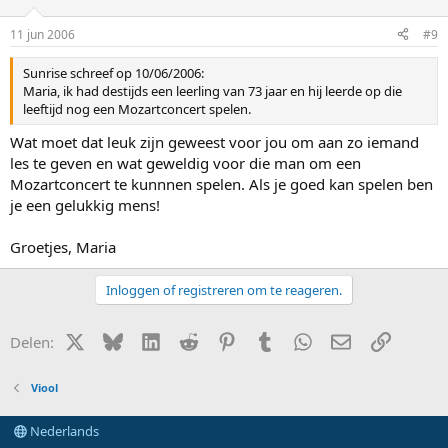
11 jun 2006
#9
Sunrise schreef op 10/06/2006:
Maria, ik had destijds een leerling van 73 jaar en hij leerde op die
leeftijd nog een Mozartconcert spelen.
Wat moet dat leuk zijn geweest voor jou om aan zo iemand
les te geven en wat geweldig voor die man om een
Mozartconcert te kunnnen spelen. Als je goed kan spelen ben
je een gelukkig mens!
Groetjes, Maria
Inloggen of registreren om te reageren.
X (Twitter)
Bluesky
LinkedIn
Reddit
Pinterest
Tumblr
WhatsApp
E-mail
Link
Delen:
Viool
Nederlands