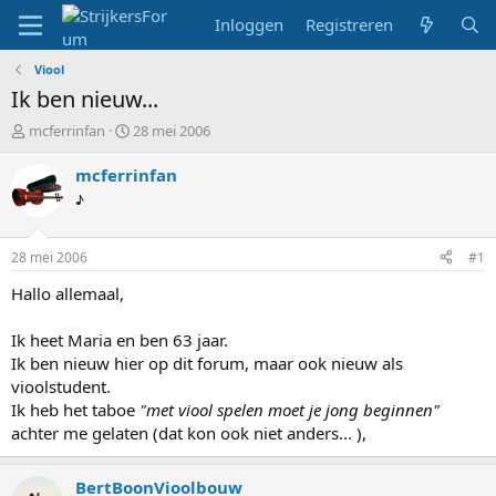
Inloggen
Registreren
Viool
Ik ben nieuw...
T
S
mcferrinfan
28 mei 2006
o
t
p
a
mcferrinfan
i
r
♪
c
t
s
d
t
a
28 mei 2006
#1
a
t
r
u
Hallo allemaal,
t
m
e
Ik heet Maria en ben 63 jaar.
r
Ik ben nieuw hier op dit forum, maar ook nieuw als
vioolstudent.
Ik heb het taboe
"met viool spelen moet je jong beginnen"
achter me gelaten (dat kon ook niet anders... ),
BertBoonVioolbouw