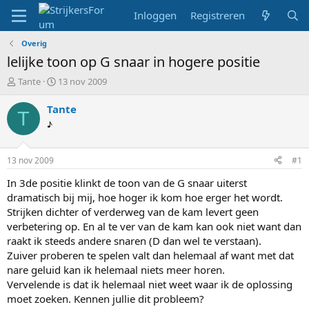
Inloggen
Registreren
Overig
lelijke toon op G snaar in hogere positie
T
S
Tante
13 nov 2009
o
t
p
a
Tante
T
i
r
♪
c
t
s
d
t
a
13 nov 2009
#1
a
t
r
u
In 3de positie klinkt de toon van de G snaar uiterst
t
m
dramatisch bij mij, hoe hoger ik kom hoe erger het wordt.
e
Strijken dichter of verderweg van de kam levert geen
r
verbetering op. En al te ver van de kam kan ook niet want dan
raakt ik steeds andere snaren (D dan wel te verstaan).
Zuiver proberen te spelen valt dan helemaal af want met dat
nare geluid kan ik helemaal niets meer horen.
Vervelende is dat ik helemaal niet weet waar ik de oplossing
moet zoeken. Kennen jullie dit probleem?