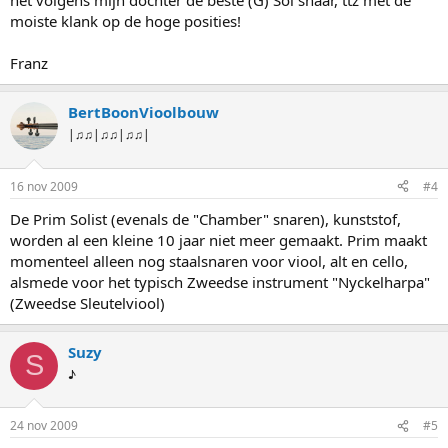
het volgens mijn dochter de beste (G) Sol snaar, ttz met de
moiste klank op de hoge posities!
Franz
BertBoonVioolbouw
|♫♫|♫♫|♫♫|
16 nov 2009
#4
De Prim Solist (evenals de "Chamber" snaren), kunststof,
worden al een kleine 10 jaar niet meer gemaakt. Prim maakt
momenteel alleen nog staalsnaren voor viool, alt en cello,
alsmede voor het typisch Zweedse instrument "Nyckelharpa"
(Zweedse Sleutelviool)
Suzy
S
♪
24 nov 2009
#5