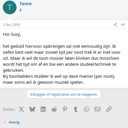
Tante
T
♪
3 dec 2009
#6
Hoi Suzy,
het geduld hiervoor opbrengen zal niet eenvoudig zijn. Ik
oefen best veel maar zoveel tijd per noot trek ik er niet voor
uit. Maar ik wil de toon mooier laten klinken dus misschien
wordt het tijd om af en toe een andere studeertechniek te
gebruiken.
Bij toonladders studeer ik wel op deze manier (per noot),
maar soms wil ik gewoon muziek spelen.
Inloggen of registreren om te reageren.
X (Twitter)
Bluesky
LinkedIn
Reddit
Pinterest
Tumblr
WhatsApp
E-mail
Link
Delen:
Overig