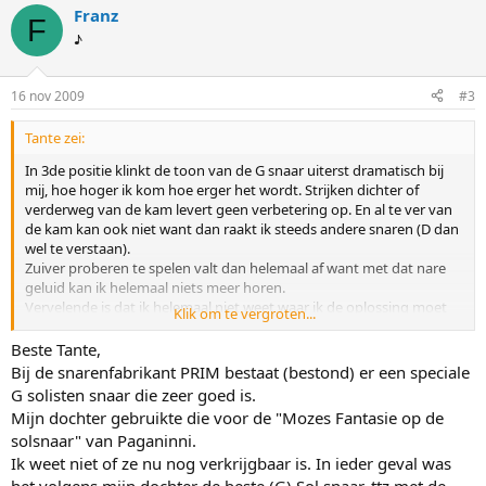
Franz
F
♪
16 nov 2009
#3
Tante zei:
In 3de positie klinkt de toon van de G snaar uiterst dramatisch bij
mij, hoe hoger ik kom hoe erger het wordt. Strijken dichter of
verderweg van de kam levert geen verbetering op. En al te ver van
de kam kan ook niet want dan raakt ik steeds andere snaren (D dan
wel te verstaan).
Zuiver proberen te spelen valt dan helemaal af want met dat nare
geluid kan ik helemaal niets meer horen.
Vervelende is dat ik helemaal niet weet waar ik de oplossing moet
Klik om te vergroten...
zoeken. Kennen jullie dit probleem?
Beste Tante,
Bij de snarenfabrikant PRIM bestaat (bestond) er een speciale
G solisten snaar die zeer goed is.
Mijn dochter gebruikte die voor de "Mozes Fantasie op de
solsnaar" van Paganinni.
Ik weet niet of ze nu nog verkrijgbaar is. In ieder geval was