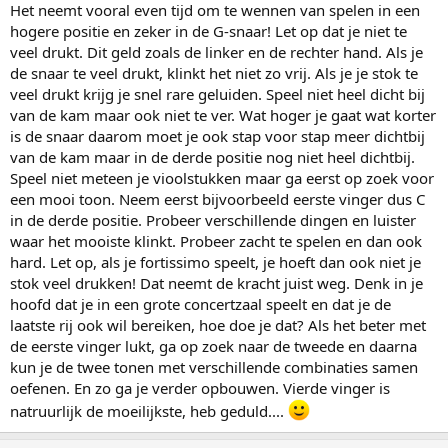
Het neemt vooral even tijd om te wennen van spelen in een
hogere positie en zeker in de G-snaar! Let op dat je niet te
veel drukt. Dit geld zoals de linker en de rechter hand. Als je
de snaar te veel drukt, klinkt het niet zo vrij. Als je je stok te
veel drukt krijg je snel rare geluiden. Speel niet heel dicht bij
van de kam maar ook niet te ver. Wat hoger je gaat wat korter
is de snaar daarom moet je ook stap voor stap meer dichtbij
van de kam maar in de derde positie nog niet heel dichtbij.
Speel niet meteen je vioolstukken maar ga eerst op zoek voor
een mooi toon. Neem eerst bijvoorbeeld eerste vinger dus C
in de derde positie. Probeer verschillende dingen en luister
waar het mooiste klinkt. Probeer zacht te spelen en dan ook
hard. Let op, als je fortissimo speelt, je hoeft dan ook niet je
stok veel drukken! Dat neemt de kracht juist weg. Denk in je
hoofd dat je in een grote concertzaal speelt en dat je de
laatste rij ook wil bereiken, hoe doe je dat? Als het beter met
de eerste vinger lukt, ga op zoek naar de tweede en daarna
kun je de twee tonen met verschillende combinaties samen
oefenen. En zo ga je verder opbouwen. Vierde vinger is
natruurlijk de moeilijkste, heb geduld....