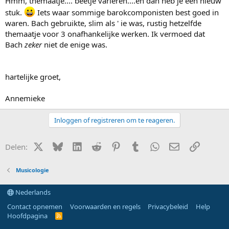
Hmm, themaatje.... beetje varieren....en dan heb je een nieuw
stuk.
Iets waar sommige barokcomponisten best goed in
waren. Bach gebruikte, slim als ' ie was, rustig hetzelfde
themaatje voor 3 onafhankelijke werken. Ik vermoed dat
Bach
zeker
niet de enige was.
hartelijke groet,
Annemieke
Inloggen of registreren om te reageren.
X (Twitter)
Bluesky
LinkedIn
Reddit
Pinterest
Tumblr
WhatsApp
E-mail
Link
Delen:
Musicologie
Nederlands
Contact opnemen
Voorwaarden en regels
Privacybeleid
Help
Hoofdpagina
R
S