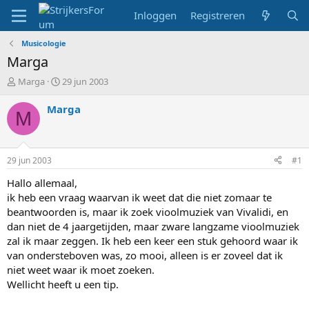
Inloggen
Registreren
Musicologie
Marga
T
S
Marga
29 jun 2003
o
t
p
a
Marga
M
i
r
c
t
s
d
t
a
29 jun 2003
#1
a
t
r
u
Hallo allemaal,
t
m
ik heb een vraag waarvan ik weet dat die niet zomaar te
e
beantwoorden is, maar ik zoek vioolmuziek van Vivalidi, en
r
dan niet de 4 jaargetijden, maar zware langzame vioolmuziek
zal ik maar zeggen. Ik heb een keer een stuk gehoord waar ik
van ondersteboven was, zo mooi, alleen is er zoveel dat ik
niet weet waar ik moet zoeken.
Wellicht heeft u een tip.