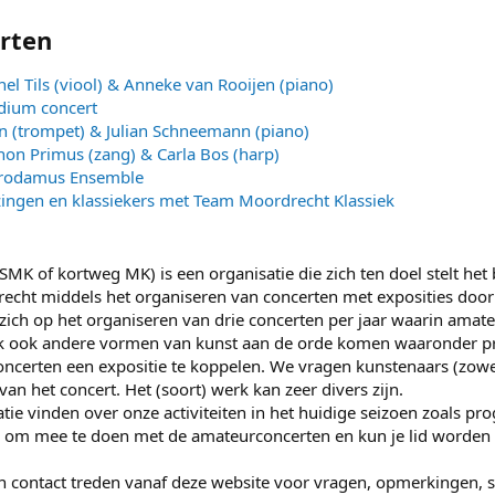
rten
nel Tils (viool) & Anneke van Rooijen (piano)
ium concert
n (trompet) & Julian Schneemann (piano)
on Primus (zang) & Carla Bos (harp)
rodamus Ensemble
ingen en klassiekers met Team Moordrecht Klassiek
SMK of kortweg MK) is een organisatie die zich ten doel stelt he
recht middels het organiseren van concerten met exposities door
 zich op het organiseren van drie concerten per jaar waarin amat
k ook andere vormen van kunst aan de orde komen waaronder pr
oncerten een expositie te koppelen. We vragen kunstenaars (zow
van het concert. Het (soort) werk kan zeer divers zijn.
tie vinden over onze activiteiten in het huidige seizoen zoals p
n om mee te doen met de amateurconcerten en kun je lid worden
in contact treden vanaf deze website voor vragen, opmerkingen, s