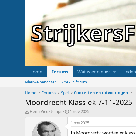
Strijker
Home
Forums
Wat is er nieuw
Leden
Nieuwe berichten
Zoek in forum
Home
Forums
Spel
Concerten en uitvoeringen
Moordrecht Klassiek 7-11-2025
T
S
Henri Vieuxtemps
1 nov 2025
o
t
p
a
1 nov 2025
i
r
In Moordrecht worden er klass
c
t