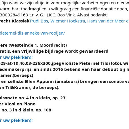
g fijn want we zijn altijd in voor mogelijke verbeteringen en nieu
 warm hart toedraagt en u wilt graag een financiële donatie doe
002849169 t.n.v. G.J.J.K.C. Bos-Vink. Alvast bedankt!
echt Klassiek
Trudi Bos, Wiemer Hoekstra, Hans van der Meer e
ieternel-tils-anneke-van-rooijen/
vere (Westeinde 1, Moordrecht)
gratis, een vrijwillige bijdrage wordt gewaardeerd
r uw plek(ken)!
Violiste Pieternel Tils (foto),
demakerprijs, en sinds 2016 bekend van haar debuut bij h
ramer.(beroeps)
 en celliste Ellen Appünn (amateurs) brengen een sonate 
n Til&Kramer, de beroeps):
lsonate no. 4 in a klein, op. 23
or Viool en Piano
no. 3 in d klein, op. 108
r uw plek(ken)!