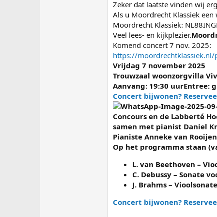
Zeker dat laatste vinden wij er
Als u Moordrecht Klassiek een
Moordrecht Klassiek: NL88INGB0
Veel lees- en kijkplezier.
Moordr
Komend concert 7 nov. 2025:
https://moordrechtklassiek.nl/p
Vrijdag 7 november 2025
Trouwzaal woonzorgvilla Vi
Aanvang: 19:30 uur
Entree: 
Concert bijwonen? Reservee
Concours en de Labberté Hoe
samen met pianist Daniel K
Pianiste Anneke van Rooijen
Op het programma staan (va
L. van Beethoven – Vioo
C. Debussy – Sonate vo
J. Brahms – Vioolsonate 
Concert bijwonen? Reservee