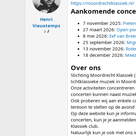
s
d
https://moordrechtklassiek.nl/
t
a
Aankomende conce
a
t
Henri
r
u
7 november 2025:
Pieter
t
m
Vieuxtemps
27 maart 2026:
Open-pod
e
♫ ♪
r
8 mei 2026:
Eef van Bree
25 september 2026:
Mign
13 november 2026:
Rote
18 december 2026:
Meez
Over ons
Stichting Moordrecht Klassiek (
lichtklassieke muziek in Moord
Onze activiteiten concentreren
concerten kunnen naast muzie
Ook proberen wij aan enkele c
tentoon te stellen op de avond 
Op deze website kun je informa
concerten, kun je je aanmelde
Klassiek club.
Natuurlijk kun je ook met ons 