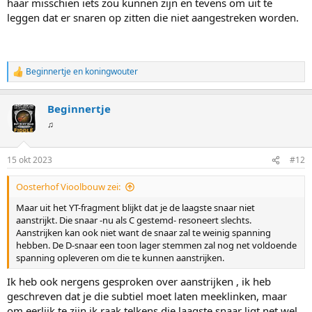
haar misschien iets zou kunnen zijn en tevens om uit te
leggen dat er snaren op zitten die niet aangestreken worden.
Beginnertje
en
koningwouter
W
a
a
Beginnertje
r
d
♫
e
r
i
15 okt 2023
#12
n
g
Oosterhof Vioolbouw zei:
e
n
Maar uit het YT-fragment blijkt dat je de laagste snaar niet
:
aanstrijkt. Die snaar -nu als C gestemd- resoneert slechts.
Aanstrijken kan ook niet want de snaar zal te weinig spanning
hebben. De D-snaar een toon lager stemmen zal nog net voldoende
spanning opleveren om die te kunnen aanstrijken.
Ik heb ook nergens gesproken over aanstrijken , ik heb
geschreven dat je die subtiel moet laten meeklinken, maar
om eerlijk te zijn ik raak telkens die laagste snaar ligt net wel