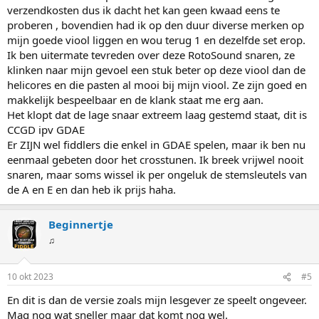
verzendkosten dus ik dacht het kan geen kwaad eens te
proberen , bovendien had ik op den duur diverse merken op
mijn goede viool liggen en wou terug 1 en dezelfde set erop.
Ik ben uitermate tevreden over deze RotoSound snaren, ze
klinken naar mijn gevoel een stuk beter op deze viool dan de
helicores en die pasten al mooi bij mijn viool. Ze zijn goed en
makkelijk bespeelbaar en de klank staat me erg aan.
Het klopt dat de lage snaar extreem laag gestemd staat, dit is
CCGD ipv GDAE
Er ZIJN wel fiddlers die enkel in GDAE spelen, maar ik ben nu
eenmaal gebeten door het crosstunen. Ik breek vrijwel nooit
snaren, maar soms wissel ik per ongeluk de stemsleutels van
de A en E en dan heb ik prijs haha.
Beginnertje
♫
10 okt 2023
#5
En dit is dan de versie zoals mijn lesgever ze speelt ongeveer.
Mag nog wat sneller maar dat komt nog wel.