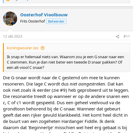
W
a
a
Oosterhof Vioolbouw
r
d
Frits Oosterhof
Beheerder
e
r
i
12 okt 2023
#11
n
g
koningwouter zei:
e
n
Ik snap er helemaal niets van. Waarom zou je een G snaar naar een
:
C stemmen. Kun je dan niet beter een tweede D snaar pakken? Of
een alt-viool C snaar?
Die G-snaar wordt naar de C gestemd om mee te kunnen
resoneren. Die lage C wordt dus
niet aangestreken
. Dat kan
ook niet zoals ik eerder (zie #9) heb geprobeerd uit te leggen.
Die resonantie treedt op wanneer er op de andere snaren een
c, C of c1 wordt gespeeld. Dus een geheel veelvoud va de
grondtoon behorend bij de C-snaar. Wanneer dat gebeurt
geeft dat een rijker gevuld klankbeeld. Het komt heel dicht in
de buurt van een zogeheten Hardanger Fiddle. Ik denk
daarom dat 'Beginnertje' misschien wel heel erg gebaat is bij