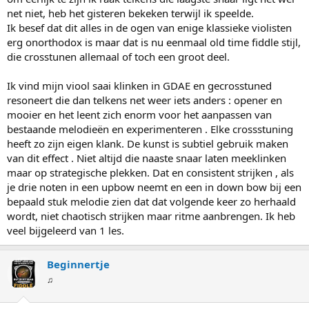
net niet, heb het gisteren bekeken terwijl ik speelde.
Ik besef dat dit alles in de ogen van enige klassieke violisten
erg onorthodox is maar dat is nu eenmaal old time fiddle stijl,
die crosstunen allemaal of toch een groot deel.
Ik vind mijn viool saai klinken in GDAE en gecrosstuned
resoneert die dan telkens net weer iets anders : opener en
mooier en het leent zich enorm voor het aanpassen van
bestaande melodieën en experimenteren . Elke crossstuning
heeft zo zijn eigen klank. De kunst is subtiel gebruik maken
van dit effect . Niet altijd die naaste snaar laten meeklinken
maar op strategische plekken. Dat en consistent strijken , als
je drie noten in een upbow neemt en een in down bow bij een
bepaald stuk melodie zien dat dat volgende keer zo herhaald
wordt, niet chaotisch strijken maar ritme aanbrengen. Ik heb
veel bijgeleerd van 1 les.
Beginnertje
♫