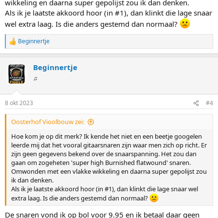
wikkeling en daarna super gepolijst zou ik dan denken.
Als ik je laatste akkoord hoor (in #1), dan klinkt die lage snaar
wel extra laag. Is die anders gestemd dan normaal?
Beginnertje
W
a
a
Beginnertje
r
d
♫
e
r
i
8 okt 2023
#4
n
g
Oosterhof Vioolbouw zei:
e
n
Hoe kom je op dit merk? Ik kende het niet en een beetje googelen
:
leerde mij dat het vooral gitaarsnaren zijn waar men zich op richt. Er
zijn geen gegevens bekend over de snaarspanning. Het zou dan
gaan om zogeheten 'super high Burnished flatwound' snaren.
Omwonden met een vlakke wikkeling en daarna super gepolijst zou
ik dan denken.
Als ik je laatste akkoord hoor (in #1), dan klinkt die lage snaar wel
extra laag. Is die anders gestemd dan normaal?
De snaren vond ik op bol voor 9.95 en ik betaal daar geen