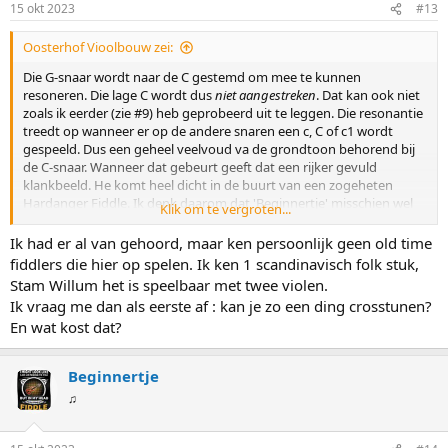
15 okt 2023
#13
Oosterhof Vioolbouw zei:
Die G-snaar wordt naar de C gestemd om mee te kunnen
resoneren. Die lage C wordt dus
niet aangestreken
. Dat kan ook niet
zoals ik eerder (zie #9) heb geprobeerd uit te leggen. Die resonantie
treedt op wanneer er op de andere snaren een c, C of c1 wordt
gespeeld. Dus een geheel veelvoud va de grondtoon behorend bij
de C-snaar. Wanneer dat gebeurt geeft dat een rijker gevuld
klankbeeld. He komt heel dicht in de buurt van een zogeheten
Hardanger Fiddle. Ik denk daarom dat 'Beginnertje' misschien wel
Klik om te vergroten...
heel erg gebaat is bij het spelen op een Hardanger Fiddle. Dat
instrument heeft vier resonerende snaren, ook wel sympathische
Ik had er al van gehoord, maar ken persoonlijk geen old time
snaren genoemd. Die moeten derhalve ook goed gestemd worden.
fiddlers die hier op spelen. Ik ken 1 scandinavisch folk stuk,
ER zitten daar dus acht snaren vast in de sleutelkast c.q. krul. Dat
Stam Willum het is speelbaar met twee violen.
ziet er zo uit:
Ik vraag me dan als eerste af : kan je zo een ding crosstunen?
En wat kost dat?
Bekijk bijlage 7295
Die snaren lopen in de onderste kant over/in de kam, waardoor de
Beginnertje
kam een heel speciale constructie heeft:
♫
Bekijk bijlage 7296