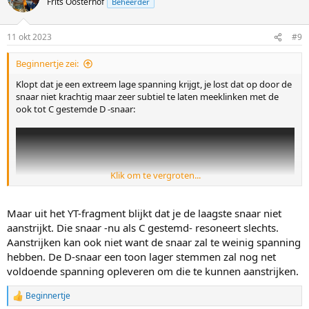
Frits Oosterhof
Beheerder
e
r
i
11 okt 2023
#9
n
g
Beginnertje zei:
e
n
Klopt dat je een extreem lage spanning krijgt, je lost dat op door de
:
snaar niet krachtig maar zeer subtiel te laten meeklinken met de
ook tot C gestemde D -snaar:
Klik om te vergroten...
Maar uit het YT-fragment blijkt dat je de laagste snaar niet
aanstrijkt. Die snaar -nu als C gestemd- resoneert slechts.
Aanstrijken kan ook niet want de snaar zal te weinig spanning
hebben. De D-snaar een toon lager stemmen zal nog net
voldoende spanning opleveren om die te kunnen aanstrijken.
Beginnertje
W