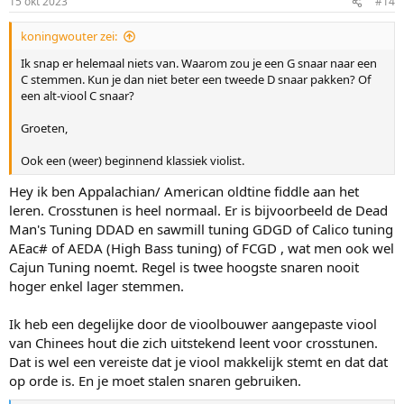
15 okt 2023
#14
Het gaat nu een beetje bezijden het onderwerp lopen, maar ik
noemde dit om Beginnertje er op te attenderen dat dit voor haar
koningwouter zei:
misschien iets zou kunnen zijn en tevens om uit te leggen dat er
snaren op zitten die niet aangestreken worden.
Ik snap er helemaal niets van. Waarom zou je een G snaar naar een
C stemmen. Kun je dan niet beter een tweede D snaar pakken? Of
een alt-viool C snaar?
Groeten,
Ook een (weer) beginnend klassiek violist.
Hey ik ben Appalachian/ American oldtine fiddle aan het
leren. Crosstunen is heel normaal. Er is bijvoorbeeld de Dead
Man's Tuning DDAD en sawmill tuning GDGD of Calico tuning
AEac# of AEDA (High Bass tuning) of FCGD , wat men ook wel
Cajun Tuning noemt. Regel is twee hoogste snaren nooit
hoger enkel lager stemmen.
Ik heb een degelijke door de vioolbouwer aangepaste viool
van Chinees hout die zich uitstekend leent voor crosstunen.
Dat is wel een vereiste dat je viool makkelijk stemt en dat dat
op orde is. En je moet stalen snaren gebruiken.