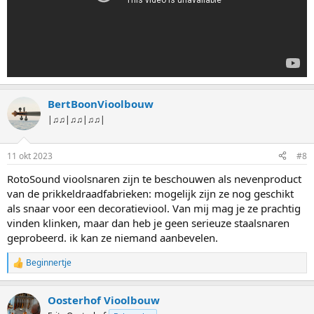
BertBoonVioolbouw
|♫♫|♫♫|♫♫|
11 okt 2023
#8
RotoSound vioolsnaren zijn te beschouwen als nevenproduct
van de prikkeldraadfabrieken: mogelijk zijn ze nog geschikt
als snaar voor een decoratieviool. Van mij mag je ze prachtig
vinden klinken, maar dan heb je geen serieuze staalsnaren
geprobeerd. ik kan ze niemand aanbevelen.
Beginnertje
W
a
a
Oosterhof Vioolbouw
r
d