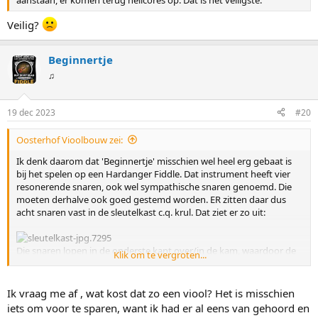
Veilig?
Beginnertje
♫
19 dec 2023
#20
Oosterhof Vioolbouw zei:
Ik denk daarom dat 'Beginnertje' misschien wel heel erg gebaat is
bij het spelen op een Hardanger Fiddle. Dat instrument heeft vier
resonerende snaren, ook wel sympathische snaren genoemd. Die
moeten derhalve ook goed gestemd worden. ER zitten daar dus
acht snaren vast in de sleutelkast c.q. krul. Dat ziet er zo uit:
Die snaren lopen in de onderste kant over/in de kam, waardoor de
Klik om te vergroten...
kam een heel speciale constructie heeft:
Ik vraag me af , wat kost dat zo een viool? Het is misschien
Het gaat nu een beetje bezijden het onderwerp lopen, maar ik
iets om voor te sparen, want ik had er al eens van gehoord en
noemde dit om Beginnertje er op te attenderen dat dit voor haar