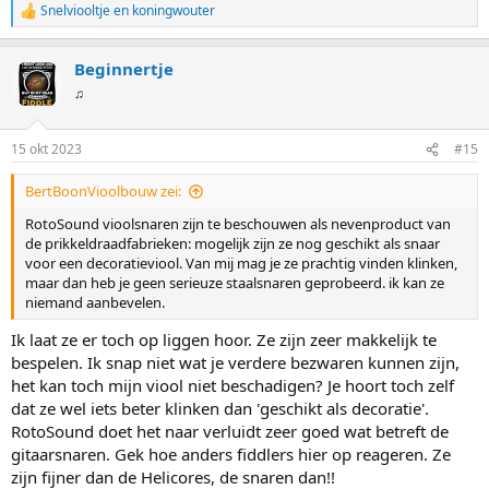
Snelviooltje
en
koningwouter
W
a
a
Beginnertje
r
d
♫
e
r
i
15 okt 2023
#15
n
g
BertBoonVioolbouw zei:
e
n
RotoSound vioolsnaren zijn te beschouwen als nevenproduct van
:
de prikkeldraadfabrieken: mogelijk zijn ze nog geschikt als snaar
voor een decoratieviool. Van mij mag je ze prachtig vinden klinken,
maar dan heb je geen serieuze staalsnaren geprobeerd. ik kan ze
niemand aanbevelen.
Ik laat ze er toch op liggen hoor. Ze zijn zeer makkelijk te
bespelen. Ik snap niet wat je verdere bezwaren kunnen zijn,
het kan toch mijn viool niet beschadigen? Je hoort toch zelf
dat ze wel iets beter klinken dan 'geschikt als decoratie'.
RotoSound doet het naar verluidt zeer goed wat betreft de
gitaarsnaren. Gek hoe anders fiddlers hier op reageren. Ze
zijn fijner dan de Helicores, de snaren dan!!