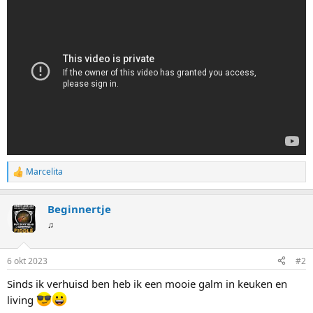
Marcelita
W
a
a
Beginnertje
r
d
♫
e
r
i
6 okt 2023
#2
n
g
Sinds ik verhuisd ben heb ik een mooie galm in keuken en
e
living
n
: