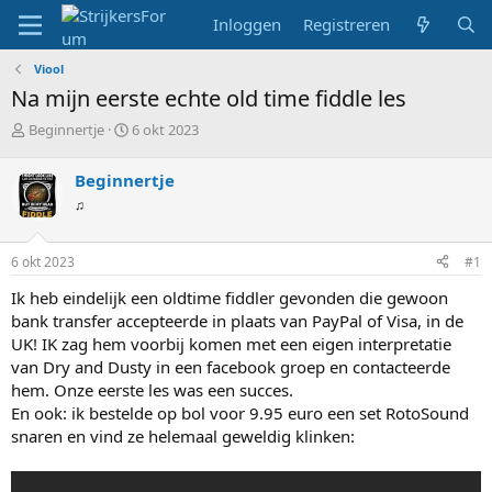
Inloggen
Registreren
Viool
Na mijn eerste echte old time fiddle les
T
S
Beginnertje
6 okt 2023
o
t
p
a
Beginnertje
i
r
♫
c
t
s
d
t
a
6 okt 2023
#1
a
t
r
u
Ik heb eindelijk een oldtime fiddler gevonden die gewoon
t
m
bank transfer accepteerde in plaats van PayPal of Visa, in de
e
UK! IK zag hem voorbij komen met een eigen interpretatie
r
van Dry and Dusty in een facebook groep en contacteerde
hem. Onze eerste les was een succes.
En ook: ik bestelde op bol voor 9.95 euro een set RotoSound
snaren en vind ze helemaal geweldig klinken: