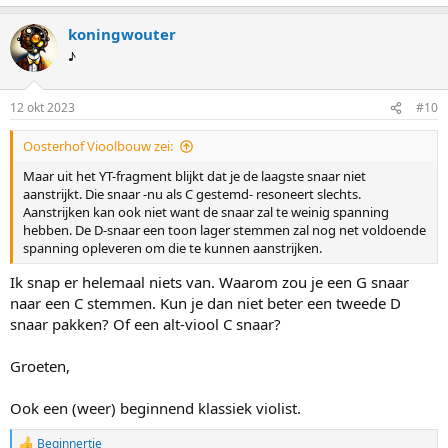
a
a
koningwouter
r
d
♪
e
r
i
12 okt 2023
#10
n
g
Oosterhof Vioolbouw zei:
e
n
Maar uit het YT-fragment blijkt dat je de laagste snaar niet
:
aanstrijkt. Die snaar -nu als C gestemd- resoneert slechts.
Aanstrijken kan ook niet want de snaar zal te weinig spanning
hebben. De D-snaar een toon lager stemmen zal nog net voldoende
spanning opleveren om die te kunnen aanstrijken.
Ik snap er helemaal niets van. Waarom zou je een G snaar
naar een C stemmen. Kun je dan niet beter een tweede D
snaar pakken? Of een alt-viool C snaar?
Groeten,
Ook een (weer) beginnend klassiek violist.
Beginnertje