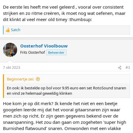
De eerste les heeft me veel geleerd , vooral over consistent
strijken en zo ritme creëren, ik moet nog wat oefenen, maar
dit klinkt al veel meer old timey :thumbsup:
Satch
W
a
a
Oosterhof Vioolbouw
r
d
Frits Oosterhof
Beheerder
e
r
i
7 okt 2023
#3
n
g
Beginnertje zei:
e
n
En ook: ik bestelde op bol voor 9.95 euro een set RotoSound snaren
:
en vind ze helemaal geweldig klinken
Hoe kom je op dit merk? Ik kende het niet en een beetje
googelen leerde mij dat het vooral gitaarsnaren zijn waar
men zich op richt. Er zijn geen gegevens bekend over de
snaarspanning. Het zou dan gaan om zogeheten 'super high
Burnished flatwound' snaren. Omwonden met een vlakke