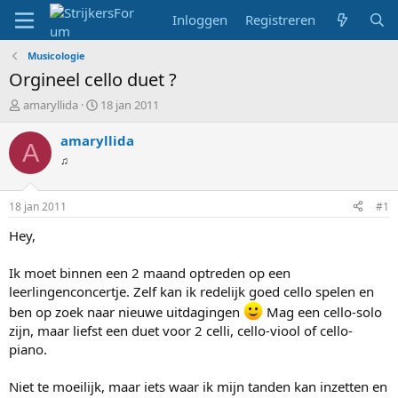
Inloggen
Registreren
Musicologie
Orgineel cello duet ?
T
S
amaryllida
18 jan 2011
o
t
p
a
amaryllida
A
i
r
♫
c
t
s
d
t
a
18 jan 2011
#1
a
t
r
u
Hey,
t
m
e
Ik moet binnen een 2 maand optreden op een
r
leerlingenconcertje. Zelf kan ik redelijk goed cello spelen en
ben op zoek naar nieuwe uitdagingen
Mag een cello-solo
zijn, maar liefst een duet voor 2 celli, cello-viool of cello-
piano.
Niet te moeilijk, maar iets waar ik mijn tanden kan inzetten en