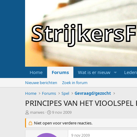
Strijker
Home
Forums
Wat is er nieuw
Leden
Nieuwe berichten
Zoek in forum
Home
Forums
Spel
Gevraagd/gezocht
PRINCIPES VAN HET VIOOLSPEL 
T
S
marwes
9 nov 2009
o
t
p
Niet open voor verdere reacties.
a
i
r
c
t
9 nov 2009