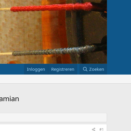
Inloggen
Registreren
Zoeken
lamian
#1