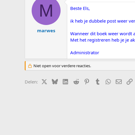
s
d
M
t
a
Beste Els,
a
t
r
u
ik heb je dubbele post weer ver
t
m
e
marwes
Wanneer dit boek weer wordt aa
r
Met het registreren heb je je a
Administrator
Niet open voor verdere reacties.
X (Twitter)
Bluesky
LinkedIn
Reddit
Pinterest
Tumblr
WhatsApp
E-mail
L
Delen: