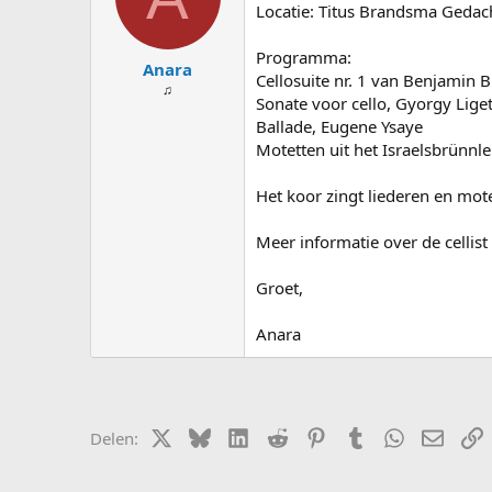
s
d
Locatie: Titus Brandsma Gedach
t
a
a
t
Programma:
Anara
r
u
Cellosuite nr. 1 van Benjamin B
t
m
♫
Sonate voor cello, Gyorgy Liget
e
Ballade, Eugene Ysaye
r
Motetten uit het Israelsbrünn
Het koor zingt liederen en mote
Meer informatie over de cellis
Groet,
Anara
X (Twitter)
Bluesky
LinkedIn
Reddit
Pinterest
Tumblr
WhatsApp
E-mail
L
Delen: