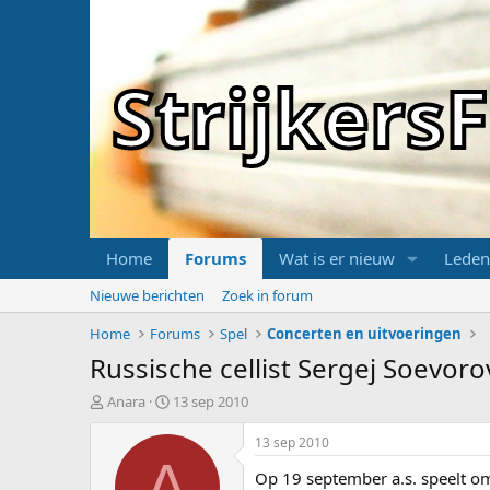
Strijker
Home
Forums
Wat is er nieuw
Leden
Nieuwe berichten
Zoek in forum
Home
Forums
Spel
Concerten en uitvoeringen
Russische cellist Sergej Soevor
T
S
Anara
13 sep 2010
o
t
p
a
13 sep 2010
i
r
A
Op 19 september a.s. speelt o
c
t