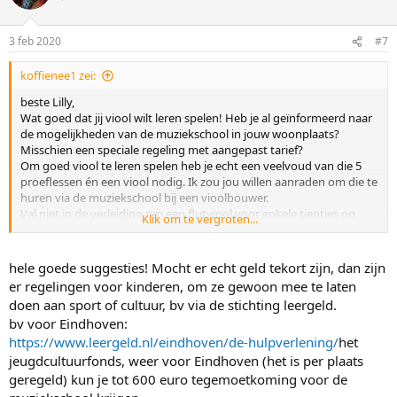
3 feb 2020
#7
koffienee1 zei:
beste Lilly,
Wat goed dat jij viool wilt leren spelen! Heb je al geïnformeerd naar
de mogelijkheden van de muziekschool in jouw woonplaats?
Misschien een speciale regeling met aangepast tarief?
Om goed viool te leren spelen heb je echt een veelvoud van die 5
proeflessen én een viool nodig. Ik zou jou willen aanraden om die te
huren via de muziekschool bij een vioolbouwer.
Val niet in de verleiding om een flutviool voor enkele tientjes op
Klik om te vergroten...
Marktplaats te kopen: die zijn waarschijnlijk zó slecht dat er
überhaupt niet op te spelen valt.
hele goede suggesties! Mocht er echt geld tekort zijn, dan zijn
er regelingen voor kinderen, om ze gewoon mee te laten
doen aan sport of cultuur, bv via de stichting leergeld.
bv voor Eindhoven:
https://www.leergeld.nl/eindhoven/de-hulpverlening/
het
jeugdcultuurfonds, weer voor Eindhoven (het is per plaats
geregeld) kun je tot 600 euro tegemoetkoming voor de