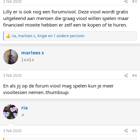
2 feb 2020
#3
Lilly er is ook nog een forumviool. Deze viool wordt gratis
uitgeleend aan mensen die graag viool willen spelen maar
financieel moeite hebben er zelf een te kopen of te huren.
ria
,
marloes s
,
Angie
en 1 andere persoon
W
a
a
marloes s
r
d
|♫♫|♫
e
r
i
3 feb 2020
#4
n
g
En als jij op de forum viool mag spelen kun je meer
e
vioollessen nemen.:thumbsup:
n
:
ria
♫
3 feb 2020
#5