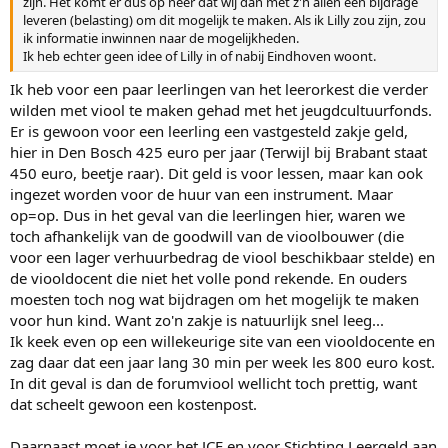
zijn. Het komt er dus op neer dat wij dan met z'n allen een bijdrage
leveren (belasting) om dit mogelijk te maken. Als ik Lilly zou zijn, zou
ik informatie inwinnen naar de mogelijkheden.
Ik heb echter geen idee of Lilly in of nabij Eindhoven woont.
Ik heb voor een paar leerlingen van het leerorkest die verder
wilden met viool te maken gehad met het jeugdcultuurfonds.
Er is gewoon voor een leerling een vastgesteld zakje geld,
hier in Den Bosch 425 euro per jaar (Terwijl bij Brabant staat
450 euro, beetje raar). Dit geld is voor lessen, maar kan ook
ingezet worden voor de huur van een instrument. Maar
op=op. Dus in het geval van die leerlingen hier, waren we
toch afhankelijk van de goodwill van de vioolbouwer (die
voor een lager verhuurbedrag de viool beschikbaar stelde) en
de viooldocent die niet het volle pond rekende. En ouders
moesten toch nog wat bijdragen om het mogelijk te maken
voor hun kind. Want zo'n zakje is natuurlijk snel leeg...
Ik keek even op een willekeurige site van een viooldocente en
zag daar dat een jaar lang 30 min per week les 800 euro kost.
In dit geval is dan de forumviool wellicht toch prettig, want
dat scheelt gewoon een kostenpost.
Daarnaast moet je voor het JCF en voor Stichting Leergeld aan