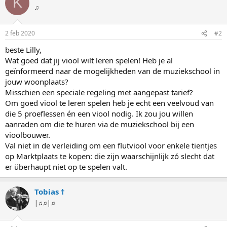
K
♫
2 feb 2020
#2
beste Lilly,
Wat goed dat jij viool wilt leren spelen! Heb je al
geïnformeerd naar de mogelijkheden van de muziekschool in
jouw woonplaats?
Misschien een speciale regeling met aangepast tarief?
Om goed viool te leren spelen heb je echt een veelvoud van
die 5 proeflessen én een viool nodig. Ik zou jou willen
aanraden om die te huren via de muziekschool bij een
vioolbouwer.
Val niet in de verleiding om een flutviool voor enkele tientjes
op Marktplaats te kopen: die zijn waarschijnlijk zó slecht dat
er überhaupt niet op te spelen valt.
Tobias †
|♫♫|♫