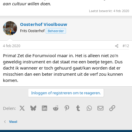
aan cultuur willen doen.
Laatst bewerkt:
4 feb 2020
Oosterhof Vioolbouw
Frits Oosterhof
Beheerder
4 feb 2020
#12
Prima! Zet die Forumviool maar in. Het is alleen niet zo'n
geweldig instrument en dat staat me een beetje tegen. Dus
dacht ik wanneer er toch gehuurd gaat/kan worden dat er
misschien dan een beter instrument uit de verf zou kunnen
komen.
Inloggen of registreren om te reageren.
X (Twitter)
Bluesky
LinkedIn
Reddit
Pinterest
Tumblr
WhatsApp
E-mail
Link
Delen:
Viool