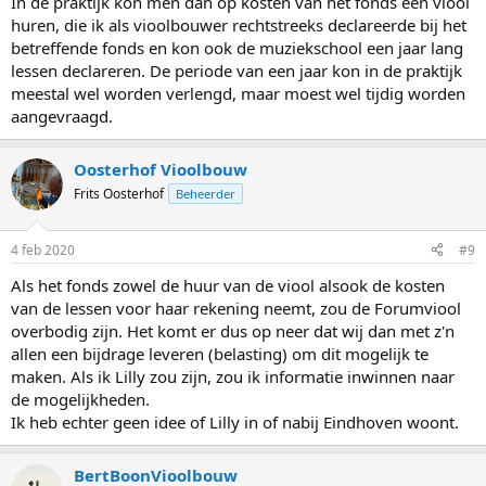
In de praktijk kon men dan op kosten van het fonds een viool
huren, die ik als vioolbouwer rechtstreeks declareerde bij het
betreffende fonds en kon ook de muziekschool een jaar lang
lessen declareren. De periode van een jaar kon in de praktijk
meestal wel worden verlengd, maar moest wel tijdig worden
aangevraagd.
Oosterhof Vioolbouw
Frits Oosterhof
Beheerder
4 feb 2020
#9
Als het fonds zowel de huur van de viool alsook de kosten
van de lessen voor haar rekening neemt, zou de Forumviool
overbodig zijn. Het komt er dus op neer dat wij dan met z'n
allen een bijdrage leveren (belasting) om dit mogelijk te
maken. Als ik Lilly zou zijn, zou ik informatie inwinnen naar
de mogelijkheden.
Ik heb echter geen idee of Lilly in of nabij Eindhoven woont.
BertBoonVioolbouw