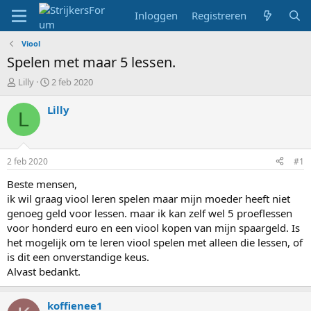
Inloggen
Registreren
Viool
Spelen met maar 5 lessen.
T
S
Lilly
2 feb 2020
o
t
p
a
Lilly
L
i
r
c
t
s
d
t
a
2 feb 2020
#1
a
t
r
u
Beste mensen,
t
m
ik wil graag viool leren spelen maar mijn moeder heeft niet
e
genoeg geld voor lessen. maar ik kan zelf wel 5 proeflessen
r
voor honderd euro en een viool kopen van mijn spaargeld. Is
het mogelijk om te leren viool spelen met alleen die lessen, of
is dit een onverstandige keus.
Alvast bedankt.
koffienee1