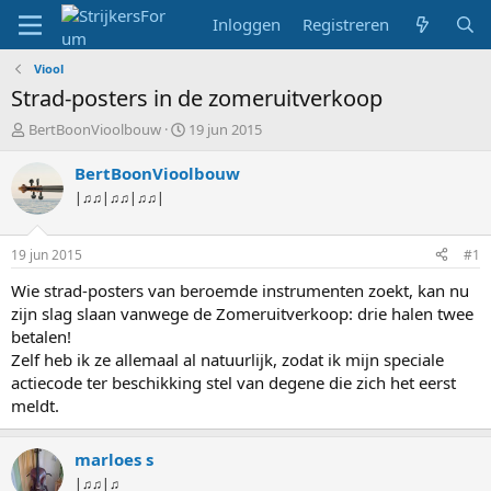
Inloggen
Registreren
Viool
Strad-posters in de zomeruitverkoop
T
S
BertBoonVioolbouw
19 jun 2015
o
t
p
a
BertBoonVioolbouw
i
r
|♫♫|♫♫|♫♫|
c
t
s
d
t
a
19 jun 2015
#1
a
t
r
u
Wie strad-posters van beroemde instrumenten zoekt, kan nu
t
m
zijn slag slaan vanwege de Zomeruitverkoop: drie halen twee
e
betalen!
r
Zelf heb ik ze allemaal al natuurlijk, zodat ik mijn speciale
actiecode ter beschikking stel van degene die zich het eerst
meldt.
marloes s
|♫♫|♫