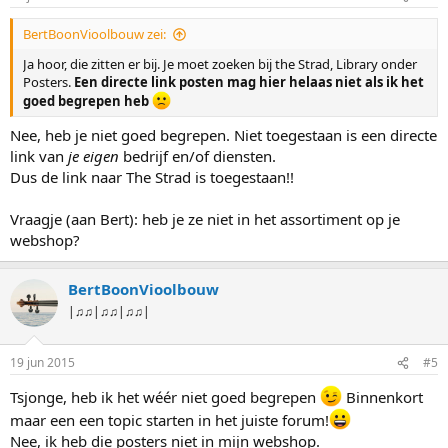
BertBoonVioolbouw zei:
Ja hoor, die zitten er bij. Je moet zoeken bij the Strad, Library onder
Posters.
Een directe link posten mag hier helaas niet als ik het
goed begrepen heb
Nee, heb je niet goed begrepen. Niet toegestaan is een directe
link van
je eigen
bedrijf en/of diensten.
Dus de link naar The Strad is toegestaan!!
Vraagje (aan Bert): heb je ze niet in het assortiment op je
webshop?
BertBoonVioolbouw
|♫♫|♫♫|♫♫|
19 jun 2015
#5
Tsjonge, heb ik het wéér niet goed begrepen
Binnenkort
maar een een topic starten in het juiste forum!
Nee, ik heb die posters niet in mijn webshop.